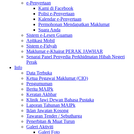
e-Penyertaan
Kami di Facebook
Polisi e-Penyertaan
Kalendar e-Penyertaan
Permohonan Mendapatkan Maklumat
Suara Anda
Sistem e-Lesen Guaman
Aplikasi Mobil
Sistem e-Fidyah
Maklumat e-Khairat PERAK JAWHAR
Senarai Panel Penyedia Perkhidmatan Hibah Negeri
Perak
Info
Data Terbuka
Ketua Pegawai Maklumat (CIO)
Pengumuman
Berita MAIPk
Keratan Akhbar
Klinik Jawi Dewan Bahasa Pustaka
Laporan Tahunan MAIPk
Iklan Jawatan Kosong
Tawaran Tender / Sebutharga
Penerbitan & Muat Turun
Galeri Aktiviti
Galeri Foto