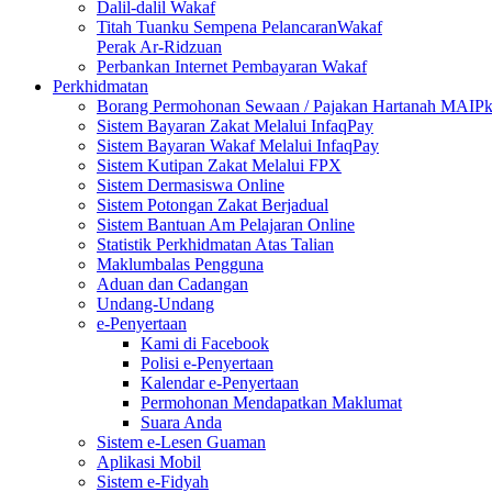
Dalil-dalil Wakaf
Titah Tuanku Sempena PelancaranWakaf
Perak Ar-Ridzuan
Perbankan Internet Pembayaran Wakaf
Perkhidmatan
Borang Permohonan Sewaan / Pajakan Hartanah MAIP
Sistem Bayaran Zakat Melalui InfaqPay
Sistem Bayaran Wakaf Melalui InfaqPay
Sistem Kutipan Zakat Melalui FPX
Sistem Dermasiswa Online
Sistem Potongan Zakat Berjadual
Sistem Bantuan Am Pelajaran Online
Statistik Perkhidmatan Atas Talian
Maklumbalas Pengguna
Aduan dan Cadangan
Undang-Undang
e-Penyertaan
Kami di Facebook
Polisi e-Penyertaan
Kalendar e-Penyertaan
Permohonan Mendapatkan Maklumat
Suara Anda
Sistem e-Lesen Guaman
Aplikasi Mobil
Sistem e-Fidyah