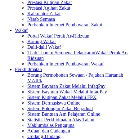
Prestasi Kutipan Zakat
Prestasi Agihan Zakat
Kalkulator Zakat
Nisab Semasa
Perbankan Internet Pembayaran Zakat
Wakaf
Portal Wakaf Perak Ar-Ridzuan
Borang Wakaf
Dalil-dalil Wakaf
Titah Tuanku Sempena PelancaranWakaf Perak Ar-
Ridzuan
Perbankan Internet Pembayaran Wakaf
Perkhidmatan
Borang Permohonan Sewaan / Pajakan Hartanah
MAIPk
Sistem Bayaran Zakat Melalui InfaqPay
Sistem Bayaran Wakaf Melalui InfaqPay
Sistem Kutipan Zakat Melalui FPX
Sistem Dermasiswa Online
Sistem Potongan Zakat Berjadual
Sistem Bantuan Am Pelajaran Online
Statistik Perkhidmatan Atas Talian
Maklumbalas Pengguna
Aduan dan Cadangan
Undang-Undang