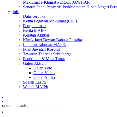
Maklumat e-Khairat PERAK JAWHAR
Senarai Panel Penyedia Perkhidmatan Hibah Negeri Per
Info
Data Terbuka
Ketua Pegawai Maklumat (CIO)
Pengumuman
Berita MAIPk
Keratan Akhbar
Klinik Jawi Dewan Bahasa Pustaka
Laporan Tahunan MAIPk
Iklan Jawatan Kosong
Tawaran Tender / Sebutharga
Penerbitan & Muat Turun
Galeri Aktiviti
Galeri Foto
Galeri Video
Galeri Audio
Soalan Lazim
Wadah MAIPk
.
.
search..
.