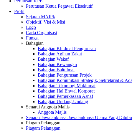
Perutusan KPE
Perutusan Ketua Pegawai Eksekutif
Profil
Sejarah MAIPk
Objektif, Visi & Misi
Logo
Carta Organisasi
Fungsi
Bahagian
Bahagian Khidmat Pengurusan
Bahagian Agihan Zakat
Bahagian Wakaf
Bahagian Kewangan
Bahagian Baitulmal
Bahagian Pengurusan Projek
Bahagian Komunikasi Strategik, Sekretariat & Ad
Bahagian Teknologi Maklumat
Bahagian Hal Ehwal Korporat
Bahagian Pemerkasaan Asnaf
Bahagian Undang-Undang
Senarai Anggota Majlis
Anggota Majlis
Senarai Jawatankuasa-Jawatankuasa Utama Yang Ditubu
Piagam Pelanggan
Piagam Pelanggan