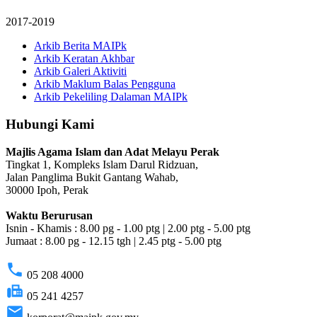
2017-2019
Arkib Berita MAIPk
Arkib Keratan Akhbar
Arkib Galeri Aktiviti
Arkib Maklum Balas Pengguna
Arkib Pekeliling Dalaman MAIPk
Hubungi Kami
Majlis Agama Islam dan Adat Melayu Perak
Tingkat 1, Kompleks Islam Darul Ridzuan,
Jalan Panglima Bukit Gantang Wahab,
30000 Ipoh, Perak
Waktu Berurusan
Isnin - Khamis : 8.00 pg - 1.00 ptg | 2.00 ptg - 5.00 ptg
Jumaat : 8.00 pg - 12.15 tgh | 2.45 ptg - 5.00 ptg
phone
05 208 4000
fax
05 241 4257
email