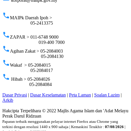
korporat@maipk.gov.my
p
phone
MAIPk Daerah Ipoh >
05-2413375
phone
ZAPAR > 011-6748 9000
019-400 7000
phone
Agihan Zakat > 05-2084003
05-2084130
phone
Wakaf > 05-2084015
05-2084017
phone
Hibah > 05-2084026
05-2084084
Dasar Privasi
|
Dasar Keselamatan
|
Peta Laman
|
Soalan Lazim
|
Arkib
Hakcipta Terpelihara © 2022 Majlis Agama Islam dan 'Adat Melayu
Perak Darul Ridzuan
Paparan terbaik menggunakan pelayar internet Firefox atau Chrome yang
terkini dengan resolusi 1440 x 900 sahaja | Kemaskini Terakhir :
07/08/2026
|