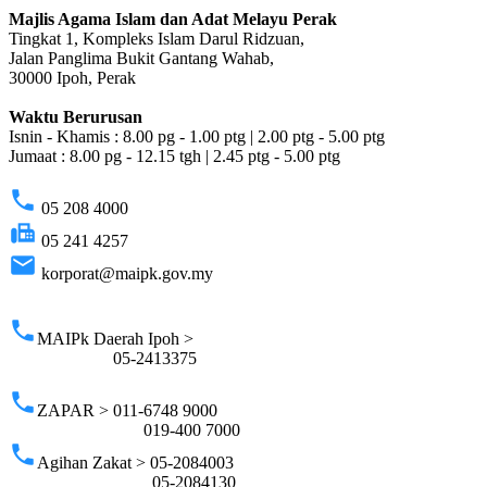
Majlis Agama Islam dan Adat Melayu Perak
Tingkat 1, Kompleks Islam Darul Ridzuan,
Jalan Panglima Bukit Gantang Wahab,
30000 Ipoh, Perak
Waktu Berurusan
Isnin - Khamis : 8.00 pg - 1.00 ptg | 2.00 ptg - 5.00 ptg
Jumaat : 8.00 pg - 12.15 tgh | 2.45 ptg - 5.00 ptg
phone
05 208 4000
fax
05 241 4257
email
korporat@maipk.gov.my
p
phone
MAIPk Daerah Ipoh >
05-2413375
phone
ZAPAR > 011-6748 9000
019-400 7000
phone
Agihan Zakat > 05-2084003
05-2084130