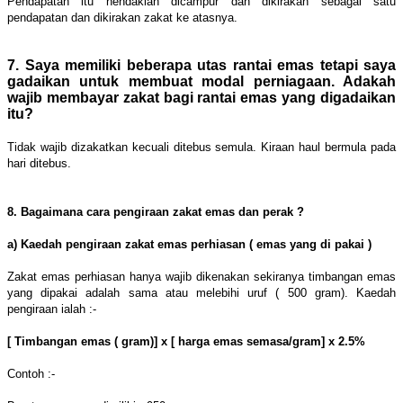
Pendapatan itu hendaklah dicampur dan dikirakan sebagai satu
pendapatan dan dikirakan zakat ke atasnya.
7. Saya memiliki beberapa utas rantai emas tetapi saya
gadaikan untuk membuat modal perniagaan. Adakah
wajib membayar zakat bagi rantai emas yang digadaikan
itu?
Tidak
wajib dizakatkan kecuali ditebus semula. Kiraan haul bermula pada
hari ditebus.
8. Bagaimana cara pengiraan zakat emas dan perak ?
a) Kaedah pengira
an zakat emas perhiasan ( emas yang di pakai )
Zakat emas perhiasan hanya wajib dikenakan sekiranya timbangan emas
yang dipakai adalah sama atau melebihi uruf ( 500 gram). Kae
dah
pengiraan ialah :-
[ Timbangan emas ( gram)] x [ harga emas semasa/gram] x 2.5%
Contoh :-