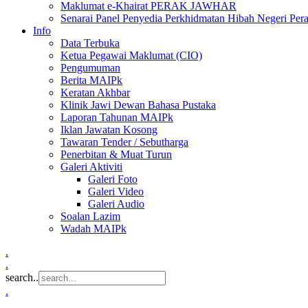
Maklumat e-Khairat PERAK JAWHAR
Senarai Panel Penyedia Perkhidmatan Hibah Negeri Per
Info
Data Terbuka
Ketua Pegawai Maklumat (CIO)
Pengumuman
Berita MAIPk
Keratan Akhbar
Klinik Jawi Dewan Bahasa Pustaka
Laporan Tahunan MAIPk
Iklan Jawatan Kosong
Tawaran Tender / Sebutharga
Penerbitan & Muat Turun
Galeri Aktiviti
Galeri Foto
Galeri Video
Galeri Audio
Soalan Lazim
Wadah MAIPk
.
.
search..
.