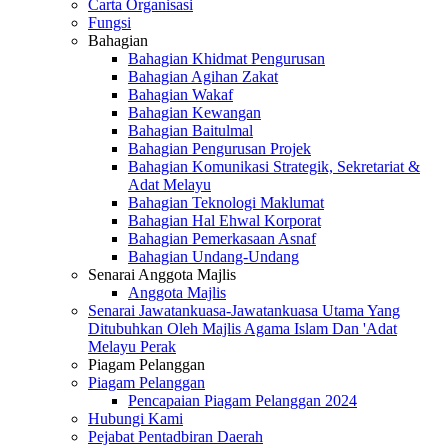
Carta Organisasi
Fungsi
Bahagian
Bahagian Khidmat Pengurusan
Bahagian Agihan Zakat
Bahagian Wakaf
Bahagian Kewangan
Bahagian Baitulmal
Bahagian Pengurusan Projek
Bahagian Komunikasi Strategik, Sekretariat &
Adat Melayu
Bahagian Teknologi Maklumat
Bahagian Hal Ehwal Korporat
Bahagian Pemerkasaan Asnaf
Bahagian Undang-Undang
Senarai Anggota Majlis
Anggota Majlis
Senarai Jawatankuasa-Jawatankuasa Utama Yang
Ditubuhkan Oleh Majlis Agama Islam Dan 'Adat
Melayu Perak
Piagam Pelanggan
Piagam Pelanggan
Pencapaian Piagam Pelanggan 2024
Hubungi Kami
Pejabat Pentadbiran Daerah