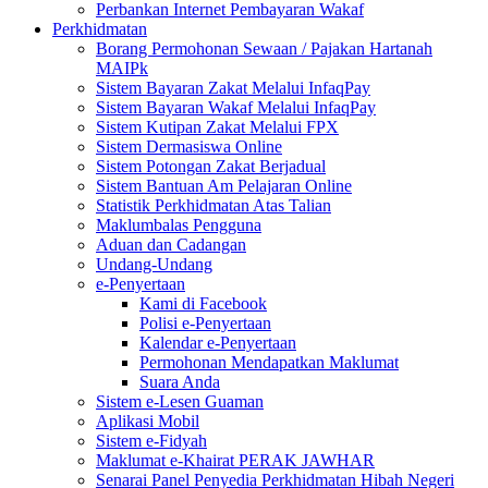
Perbankan Internet Pembayaran Wakaf
Perkhidmatan
Borang Permohonan Sewaan / Pajakan Hartanah
MAIPk
Sistem Bayaran Zakat Melalui InfaqPay
Sistem Bayaran Wakaf Melalui InfaqPay
Sistem Kutipan Zakat Melalui FPX
Sistem Dermasiswa Online
Sistem Potongan Zakat Berjadual
Sistem Bantuan Am Pelajaran Online
Statistik Perkhidmatan Atas Talian
Maklumbalas Pengguna
Aduan dan Cadangan
Undang-Undang
e-Penyertaan
Kami di Facebook
Polisi e-Penyertaan
Kalendar e-Penyertaan
Permohonan Mendapatkan Maklumat
Suara Anda
Sistem e-Lesen Guaman
Aplikasi Mobil
Sistem e-Fidyah
Maklumat e-Khairat PERAK JAWHAR
Senarai Panel Penyedia Perkhidmatan Hibah Negeri