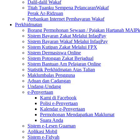
Dalil-dalil Wakaf
Titah Tuanku Sempena PelancaranWakaf
Perak Ar-Ridzuan
Perbankan Internet Pembayaran Wakaf
Perkhidmatan
Borang Permohonan Sewaan / Pajakan Hartanah MAIP
Sistem Bayaran Zakat Melalui InfaqPay
Sistem Bayaran Wakaf Melalui InfaqPay
Sistem Kutipan Zakat Melalui FPX
Sistem Dermasiswa Online
Sistem Potongan Zakat Berjadual
Sistem Bantuan Am Pelajaran Online
Statistik Perkhidmatan Atas Talian
Maklumbalas Pengguna
Aduan dan Cadangan
Undang-Undang
e-Penyertaan
Kami di Facebook
Polisi e-Penyertaan
Kalendar e-Penyertaan
Permohonan Mendapatkan Maklumat
Suara Anda
Sistem e-Lesen Guaman
Aplikasi Mobil
Sistem e-Fidyah