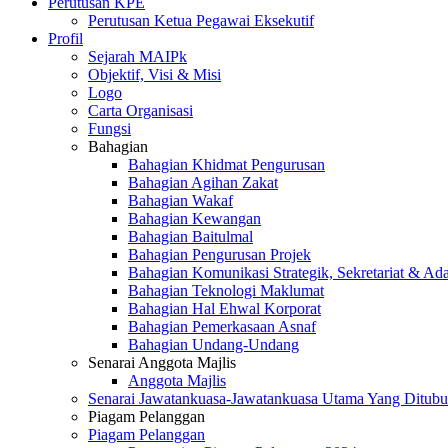
Perutusan KPE
Perutusan Ketua Pegawai Eksekutif
Profil
Sejarah MAIPk
Objektif, Visi & Misi
Logo
Carta Organisasi
Fungsi
Bahagian
Bahagian Khidmat Pengurusan
Bahagian Agihan Zakat
Bahagian Wakaf
Bahagian Kewangan
Bahagian Baitulmal
Bahagian Pengurusan Projek
Bahagian Komunikasi Strategik, Sekretariat & Ad
Bahagian Teknologi Maklumat
Bahagian Hal Ehwal Korporat
Bahagian Pemerkasaan Asnaf
Bahagian Undang-Undang
Senarai Anggota Majlis
Anggota Majlis
Senarai Jawatankuasa-Jawatankuasa Utama Yang Ditubu
Piagam Pelanggan
Piagam Pelanggan