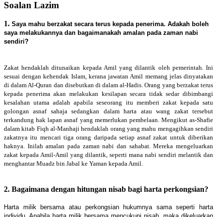
Soalan Lazim
1.
S
aya mahu berzakat secara terus kepada penerima. Adakah boleh
saya melakukannya dan bagaimanakah amalan pada zaman nabi
sendiri?
Zakat hendaklah ditunaikan kepada Amil yang dilantik oleh pemerintah. Ini
sesuai dengan kehendak Islam, kerana jawatan Amil memang jelas dinyatakan
di dalam Al-Quran dan disebutkan di dalam al-Hadis. Orang yang berzakat terus
kepada penerima akan melakukan kesilapan secara tidak sedar dibimbangi
kesalahan utama adalah apabila seseorang itu memberi zakat kepada satu
golongan asnaf sahaja sedangkan dalam harta atau wang zakat tersebut
terkandung hak lapan asnaf yang memerlukan pembelaan. Mengikut as-Shafie
dalam kitab Fiqh al-Manhaji hendaklah orang yang mahu mengagihkan sendiri
zakatnya itu mencari tiga orang daripada setiap asnaf zakat untuk diberikan
haknya. Inilah amalan pada zaman nabi dan sahabat. Mereka mengeluarkan
zakat kepada Amil-Amil yang dilantik, seperti mana nabi sendiri melantik dan
menghantar Muadz bin Jabal ke Yaman kepada Amil.
2. Bagaimana dengan hitungan nisab bagi harta perkongsian?
Harta milik bersama atau perkongsian hukumnya sama seperti harta
individu. Apabila harta milik bersama mencukupi nisab, maka dikeluarkan