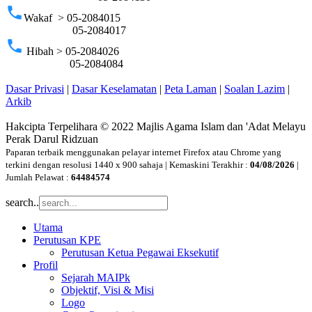
phone
Wakaf > 05-2084015
05-2084017
phone
Hibah > 05-2084026
05-2084084
Dasar Privasi
|
Dasar Keselamatan
|
Peta Laman
|
Soalan Lazim
|
Arkib
Hakcipta Terpelihara © 2022 Majlis Agama Islam dan 'Adat Melayu
Perak Darul Ridzuan
Paparan terbaik menggunakan pelayar internet Firefox atau Chrome yang
terkini dengan resolusi 1440 x 900 sahaja | Kemaskini Terakhir :
04/08/2026
|
Jumlah Pelawat :
64484574
search..
Utama
Perutusan KPE
Perutusan Ketua Pegawai Eksekutif
Profil
Sejarah MAIPk
Objektif, Visi & Misi
Logo