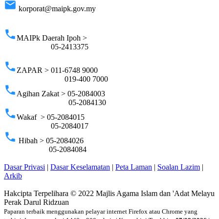
email
korporat@maipk.gov.my
p
phone
MAIPk Daerah Ipoh >
05-2413375
phone
ZAPAR > 011-6748 9000
019-400 7000
phone
Agihan Zakat > 05-2084003
05-2084130
phone
Wakaf > 05-2084015
05-2084017
phone
Hibah > 05-2084026
05-2084084
Dasar Privasi
|
Dasar Keselamatan
|
Peta Laman
|
Soalan Lazim
|
Arkib
Hakcipta Terpelihara © 2022 Majlis Agama Islam dan 'Adat Melayu
Perak Darul Ridzuan
Paparan terbaik menggunakan pelayar internet Firefox atau Chrome yang