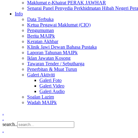
Maklumat e-Khairat PERAK JAWHAR
Senarai Panel Penyedia Perkhidmatan Hibah Negeri Per
Info
Data Terbuka
Ketua Pegawai Maklumat (CIO)
Pengumuman
Berita MAIPk
Keratan Akhbar
Klinik Jawi Dewan Bahasa Pustaka
Laporan Tahunan MAIPk
Iklan Jawatan Kosong
Tawaran Tender / Sebutharga
Penerbitan & Muat Turun
Galeri Aktiviti
Galeri Foto
Galeri Video
Galeri Audio
Soalan Lazim
Wadah MAIPk
.
.
search..
.