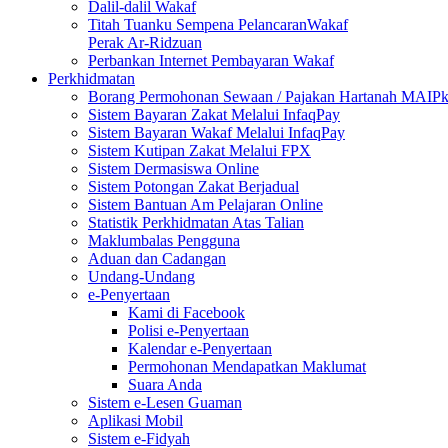
Dalil-dalil Wakaf
Titah Tuanku Sempena PelancaranWakaf
Perak Ar-Ridzuan
Perbankan Internet Pembayaran Wakaf
Perkhidmatan
Borang Permohonan Sewaan / Pajakan Hartanah MAIP
Sistem Bayaran Zakat Melalui InfaqPay
Sistem Bayaran Wakaf Melalui InfaqPay
Sistem Kutipan Zakat Melalui FPX
Sistem Dermasiswa Online
Sistem Potongan Zakat Berjadual
Sistem Bantuan Am Pelajaran Online
Statistik Perkhidmatan Atas Talian
Maklumbalas Pengguna
Aduan dan Cadangan
Undang-Undang
e-Penyertaan
Kami di Facebook
Polisi e-Penyertaan
Kalendar e-Penyertaan
Permohonan Mendapatkan Maklumat
Suara Anda
Sistem e-Lesen Guaman
Aplikasi Mobil
Sistem e-Fidyah