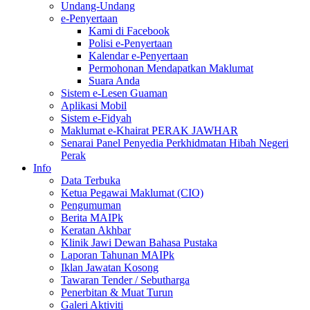
Undang-Undang
e-Penyertaan
Kami di Facebook
Polisi e-Penyertaan
Kalendar e-Penyertaan
Permohonan Mendapatkan Maklumat
Suara Anda
Sistem e-Lesen Guaman
Aplikasi Mobil
Sistem e-Fidyah
Maklumat e-Khairat PERAK JAWHAR
Senarai Panel Penyedia Perkhidmatan Hibah Negeri
Perak
Info
Data Terbuka
Ketua Pegawai Maklumat (CIO)
Pengumuman
Berita MAIPk
Keratan Akhbar
Klinik Jawi Dewan Bahasa Pustaka
Laporan Tahunan MAIPk
Iklan Jawatan Kosong
Tawaran Tender / Sebutharga
Penerbitan & Muat Turun
Galeri Aktiviti