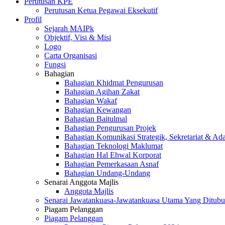
Perutusan KPE
Perutusan Ketua Pegawai Eksekutif
Profil
Sejarah MAIPk
Objektif, Visi & Misi
Logo
Carta Organisasi
Fungsi
Bahagian
Bahagian Khidmat Pengurusan
Bahagian Agihan Zakat
Bahagian Wakaf
Bahagian Kewangan
Bahagian Baitulmal
Bahagian Pengurusan Projek
Bahagian Komunikasi Strategik, Sekretariat & Ad
Bahagian Teknologi Maklumat
Bahagian Hal Ehwal Korporat
Bahagian Pemerkasaan Asnaf
Bahagian Undang-Undang
Senarai Anggota Majlis
Anggota Majlis
Senarai Jawatankuasa-Jawatankuasa Utama Yang Ditubu
Piagam Pelanggan
Piagam Pelanggan