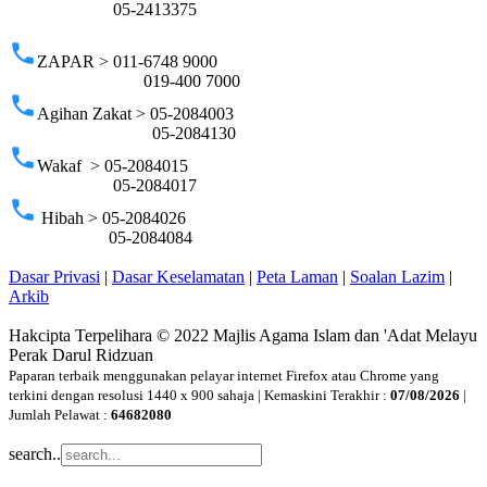
05-2413375
phone
ZAPAR > 011-6748 9000
019-400 7000
phone
Agihan Zakat > 05-2084003
05-2084130
phone
Wakaf > 05-2084015
05-2084017
phone
Hibah > 05-2084026
05-2084084
Dasar Privasi
|
Dasar Keselamatan
|
Peta Laman
|
Soalan Lazim
|
Arkib
Hakcipta Terpelihara © 2022 Majlis Agama Islam dan 'Adat Melayu
Perak Darul Ridzuan
Paparan terbaik menggunakan pelayar internet Firefox atau Chrome yang
terkini dengan resolusi 1440 x 900 sahaja | Kemaskini Terakhir :
07/08/2026
|
Jumlah Pelawat :
64682080
search..