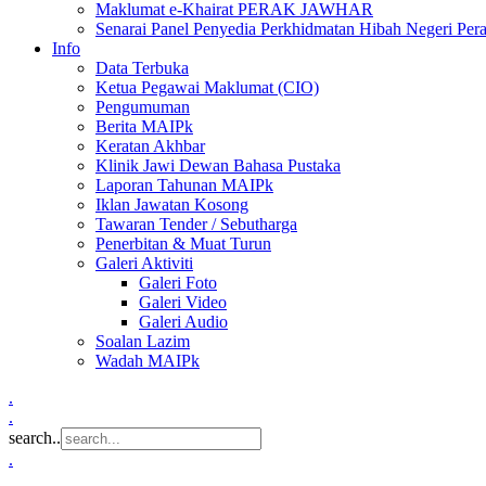
Maklumat e-Khairat PERAK JAWHAR
Senarai Panel Penyedia Perkhidmatan Hibah Negeri Per
Info
Data Terbuka
Ketua Pegawai Maklumat (CIO)
Pengumuman
Berita MAIPk
Keratan Akhbar
Klinik Jawi Dewan Bahasa Pustaka
Laporan Tahunan MAIPk
Iklan Jawatan Kosong
Tawaran Tender / Sebutharga
Penerbitan & Muat Turun
Galeri Aktiviti
Galeri Foto
Galeri Video
Galeri Audio
Soalan Lazim
Wadah MAIPk
.
.
search..
.