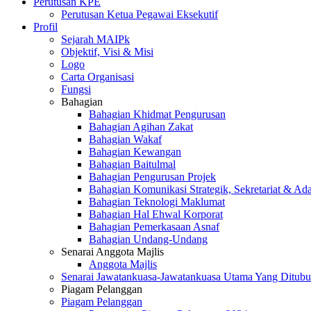
Perutusan KPE
Perutusan Ketua Pegawai Eksekutif
Profil
Sejarah MAIPk
Objektif, Visi & Misi
Logo
Carta Organisasi
Fungsi
Bahagian
Bahagian Khidmat Pengurusan
Bahagian Agihan Zakat
Bahagian Wakaf
Bahagian Kewangan
Bahagian Baitulmal
Bahagian Pengurusan Projek
Bahagian Komunikasi Strategik, Sekretariat & Ad
Bahagian Teknologi Maklumat
Bahagian Hal Ehwal Korporat
Bahagian Pemerkasaan Asnaf
Bahagian Undang-Undang
Senarai Anggota Majlis
Anggota Majlis
Senarai Jawatankuasa-Jawatankuasa Utama Yang Ditubu
Piagam Pelanggan
Piagam Pelanggan