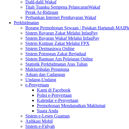
Dalil-dalil Wakaf
Titah Tuanku Sempena PelancaranWakaf
Perak Ar-Ridzuan
Perbankan Internet Pembayaran Wakaf
Perkhidmatan
Borang Permohonan Sewaan / Pajakan Hartanah MAIP
Sistem Bayaran Zakat Melalui InfaqPay
Sistem Bayaran Wakaf Melalui InfaqPay
Sistem Kutipan Zakat Melalui FPX
Sistem Dermasiswa Online
Sistem Potongan Zakat Berjadual
Sistem Bantuan Am Pelajaran Online
Statistik Perkhidmatan Atas Talian
Maklumbalas Pengguna
Aduan dan Cadangan
Undang-Undang
e-Penyertaan
Kami di Facebook
Polisi e-Penyertaan
Kalendar e-Penyertaan
Permohonan Mendapatkan Maklumat
Suara Anda
Sistem e-Lesen Guaman
Aplikasi Mobil
Sistem e-Fidyah