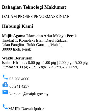
Bahagian Teknologi Maklumat
DALAM PROSES PENGEMASKINIAN
Hubungi Kami
Majlis Agama Islam dan Adat Melayu Perak
Tingkat 1, Kompleks Islam Darul Ridzuan,
Jalan Panglima Bukit Gantang Wahab,
30000 Ipoh, Perak
Waktu Berurusan
Isnin - Khamis : 8.00 pg - 1.00 ptg | 2.00 ptg - 5.00 ptg
Jumaat : 8.00 pg - 12.15 tgh | 2.45 ptg - 5.00 ptg
phone
05 208 4000
fax
05 241 4257
email
korporat@maipk.gov.my
p
phone
MAIPk Daerah Ipoh >