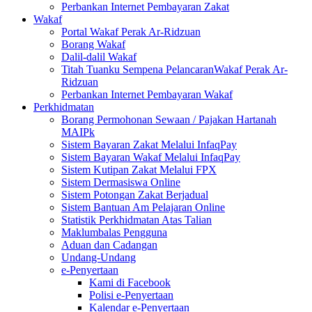
Perbankan Internet Pembayaran Zakat
Wakaf
Portal Wakaf Perak Ar-Ridzuan
Borang Wakaf
Dalil-dalil Wakaf
Titah Tuanku Sempena PelancaranWakaf Perak Ar-
Ridzuan
Perbankan Internet Pembayaran Wakaf
Perkhidmatan
Borang Permohonan Sewaan / Pajakan Hartanah
MAIPk
Sistem Bayaran Zakat Melalui InfaqPay
Sistem Bayaran Wakaf Melalui InfaqPay
Sistem Kutipan Zakat Melalui FPX
Sistem Dermasiswa Online
Sistem Potongan Zakat Berjadual
Sistem Bantuan Am Pelajaran Online
Statistik Perkhidmatan Atas Talian
Maklumbalas Pengguna
Aduan dan Cadangan
Undang-Undang
e-Penyertaan
Kami di Facebook
Polisi e-Penyertaan
Kalendar e-Penyertaan