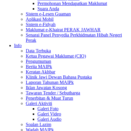
Permohonan Mendapatkan Maklumat
Suara Anda
Sistem e-Lesen Guaman
Aplikasi Mobil
Sistem e-Fidyah
Maklumat e-Khairat PERAK JAWHAR
Senarai Panel Penyedia Perkhidmatan Hibah Negeri
Perak
Info
Data Terbuka
Ketua Pegawai Maklumat (CIO)
Pengumuman
Berita MAIPk
Keratan Akhbar
Klinik Jawi Dewan Bahasa Pustaka
Laporan Tahunan MAIPk
Iklan Jawatan Kosong
Tawaran Tender / Sebutharga
Penerbitan & Muat Turun
Galeri Aktiviti
Galeri Foto
Galeri Video
Galeri Audio
Soalan Lazim
Wadah MAIPk