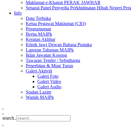
Maklumat e-Khairat PERAK JAWHAR
Senarai Panel Penyedia Perkhidmatan Hibah Negeri Per
Info
Data Terbuka
Ketua Pegawai Maklumat (CIO)
Pengumuman
Berita MAIPk
Keratan Akhbar
Klinik Jawi Dewan Bahasa Pustaka
Laporan Tahunan MAIPk
Iklan Jawatan Kosong
Tawaran Tender / Sebutharga
Penerbitan & Muat Turun
Galeri Aktiviti
Galeri Foto
Galeri Video
Galeri Audio
Soalan Lazim
Wadah MAIPk
.
.
search..
.