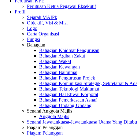
Perutusan KPE
Perutusan Ketua Pegawai Eksekutif
Profil
Sejarah MAIPk
Objektif, Visi & Misi
Logo
Carta Organisasi
Fungsi
Bahagian
Bahagian Khidmat Pengurusan
Bahagian Agihan Zakat
Bahagian Wakaf
Bahagian Kewangan
Bahagian Baitulmal
Bahagian Pengurusan Projek
Bahagian Komunikasi Strategik, Sekretariat & Ad
Bahagian Teknologi Maklumat
Bahagian Hal Ehwal Korporat
Bahagian Pemerkasaan Asnaf
Bahagian Undang-Undang
Senarai Anggota Majlis
Anggota Majlis
Senarai Jawatankuasa-Jawatankuasa Utama Yang Ditubu
Piagam Pelanggan
Piagam Pelanggan