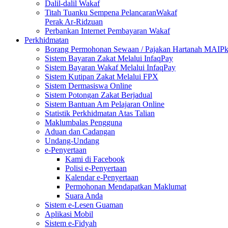
Dalil-dalil Wakaf
Titah Tuanku Sempena PelancaranWakaf
Perak Ar-Ridzuan
Perbankan Internet Pembayaran Wakaf
Perkhidmatan
Borang Permohonan Sewaan / Pajakan Hartanah MAIP
Sistem Bayaran Zakat Melalui InfaqPay
Sistem Bayaran Wakaf Melalui InfaqPay
Sistem Kutipan Zakat Melalui FPX
Sistem Dermasiswa Online
Sistem Potongan Zakat Berjadual
Sistem Bantuan Am Pelajaran Online
Statistik Perkhidmatan Atas Talian
Maklumbalas Pengguna
Aduan dan Cadangan
Undang-Undang
e-Penyertaan
Kami di Facebook
Polisi e-Penyertaan
Kalendar e-Penyertaan
Permohonan Mendapatkan Maklumat
Suara Anda
Sistem e-Lesen Guaman
Aplikasi Mobil
Sistem e-Fidyah