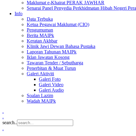
Maklumat e-Khairat PERAK JAWHAR
Senarai Panel Penyedia Perkhidmatan Hibah Negeri Per
Info
Data Terbuka
Ketua Pegawai Maklumat (CIO)
Pengumuman
Berita MAIPk
Keratan Akhbar
Klinik Jawi Dewan Bahasa Pustaka
Laporan Tahunan MAIPk
Iklan Jawatan Kosong
Tawaran Tender / Sebutharga
Penerbitan & Muat Turun
Galeri Aktiviti
Galeri Foto
Galeri Video
Galeri Audio
Soalan Lazim
Wadah MAIPk
.
.
search..
.