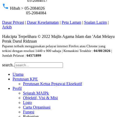
05-2084017
phone
Hibah > 05-2084026
05-2084084
Dasar Privasi
|
Dasar Keselamatan
|
Peta Laman
|
Soalan Lazim
|
Arkib
Hakcipta Terpelihara © 2022 Majlis Agama Islam dan 'Adat Melayu
Perak Darul Ridzuan
Paparan terbaik menggunakan pelayar internet Firefox atau Chrome yang
terkini dengan resolusi 1440 x 900 sahaja | Kemaskini Terakhir :
04/08/2026
|
Jumlah Pelawat :
64571899
search..
Utama
Perutusan KPE
Perutusan Ketua Pegawai Eksekutif
Profil
Sejarah MAIPk
Objektif, Visi & Misi
Logo
Carta Organisasi
Fungsi
Bahagian