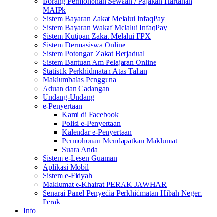
Borang Permohonan Sewaan / Pajakan Hartanah
MAIPk
Sistem Bayaran Zakat Melalui InfaqPay
Sistem Bayaran Wakaf Melalui InfaqPay
Sistem Kutipan Zakat Melalui FPX
Sistem Dermasiswa Online
Sistem Potongan Zakat Berjadual
Sistem Bantuan Am Pelajaran Online
Statistik Perkhidmatan Atas Talian
Maklumbalas Pengguna
Aduan dan Cadangan
Undang-Undang
e-Penyertaan
Kami di Facebook
Polisi e-Penyertaan
Kalendar e-Penyertaan
Permohonan Mendapatkan Maklumat
Suara Anda
Sistem e-Lesen Guaman
Aplikasi Mobil
Sistem e-Fidyah
Maklumat e-Khairat PERAK JAWHAR
Senarai Panel Penyedia Perkhidmatan Hibah Negeri
Perak
Info