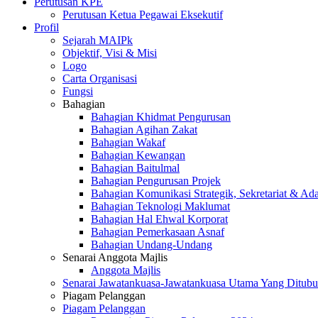
Perutusan KPE
Perutusan Ketua Pegawai Eksekutif
Profil
Sejarah MAIPk
Objektif, Visi & Misi
Logo
Carta Organisasi
Fungsi
Bahagian
Bahagian Khidmat Pengurusan
Bahagian Agihan Zakat
Bahagian Wakaf
Bahagian Kewangan
Bahagian Baitulmal
Bahagian Pengurusan Projek
Bahagian Komunikasi Strategik, Sekretariat & Ad
Bahagian Teknologi Maklumat
Bahagian Hal Ehwal Korporat
Bahagian Pemerkasaan Asnaf
Bahagian Undang-Undang
Senarai Anggota Majlis
Anggota Majlis
Senarai Jawatankuasa-Jawatankuasa Utama Yang Ditubu
Piagam Pelanggan
Piagam Pelanggan