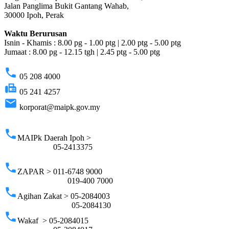
Jalan Panglima Bukit Gantang Wahab,
30000 Ipoh, Perak
Waktu Berurusan
Isnin - Khamis : 8.00 pg - 1.00 ptg | 2.00 ptg - 5.00 ptg
Jumaat : 8.00 pg - 12.15 tgh | 2.45 ptg - 5.00 ptg
phone
05 208 4000
fax
05 241 4257
email
korporat@maipk.gov.my
p
phone
MAIPk Daerah Ipoh >
05-2413375
phone
ZAPAR > 011-6748 9000
019-400 7000
phone
Agihan Zakat > 05-2084003
05-2084130
phone
Wakaf > 05-2084015