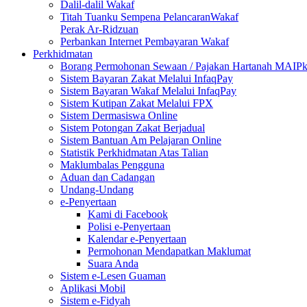
Dalil-dalil Wakaf
Titah Tuanku Sempena PelancaranWakaf
Perak Ar-Ridzuan
Perbankan Internet Pembayaran Wakaf
Perkhidmatan
Borang Permohonan Sewaan / Pajakan Hartanah MAIP
Sistem Bayaran Zakat Melalui InfaqPay
Sistem Bayaran Wakaf Melalui InfaqPay
Sistem Kutipan Zakat Melalui FPX
Sistem Dermasiswa Online
Sistem Potongan Zakat Berjadual
Sistem Bantuan Am Pelajaran Online
Statistik Perkhidmatan Atas Talian
Maklumbalas Pengguna
Aduan dan Cadangan
Undang-Undang
e-Penyertaan
Kami di Facebook
Polisi e-Penyertaan
Kalendar e-Penyertaan
Permohonan Mendapatkan Maklumat
Suara Anda
Sistem e-Lesen Guaman
Aplikasi Mobil
Sistem e-Fidyah