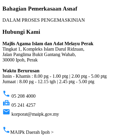
Bahagian Pemerkasaan Asnaf
DALAM PROSES PENGEMASKINIAN
Hubungi Kami
Majlis Agama Islam dan Adat Melayu Perak
Tingkat 1, Kompleks Islam Darul Ridzuan,
Jalan Panglima Bukit Gantang Wahab,
30000 Ipoh, Perak
Waktu Berurusan
Isnin - Khamis : 8.00 pg - 1.00 ptg | 2.00 ptg - 5.00 ptg
Jumaat : 8.00 pg - 12.15 tgh | 2.45 ptg - 5.00 ptg
phone
05 208 4000
fax
05 241 4257
email
korporat@maipk.gov.my
p
phone
MAIPk Daerah Ipoh >