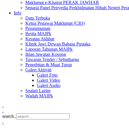
Maklumat e-Khairat PERAK JAWHAR
Senarai Panel Penyedia Perkhidmatan Hibah Negeri Per
Info
Data Terbuka
Ketua Pegawai Maklumat (CIO)
Pengumuman
Berita MAIPk
Keratan Akhbar
Klinik Jawi Dewan Bahasa Pustaka
Laporan Tahunan MAIPk
Iklan Jawatan Kosong
Tawaran Tender / Sebutharga
Penerbitan & Muat Turun
Galeri Aktiviti
Galeri Foto
Galeri Video
Galeri Audio
Soalan Lazim
Wadah MAIPk
.
.
search..
.