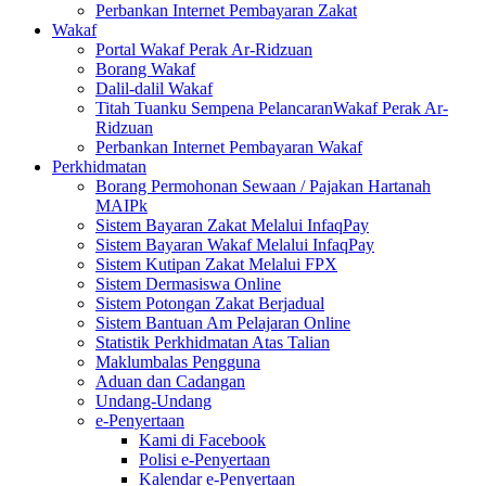
Perbankan Internet Pembayaran Zakat
Wakaf
Portal Wakaf Perak Ar-Ridzuan
Borang Wakaf
Dalil-dalil Wakaf
Titah Tuanku Sempena PelancaranWakaf Perak Ar-
Ridzuan
Perbankan Internet Pembayaran Wakaf
Perkhidmatan
Borang Permohonan Sewaan / Pajakan Hartanah
MAIPk
Sistem Bayaran Zakat Melalui InfaqPay
Sistem Bayaran Wakaf Melalui InfaqPay
Sistem Kutipan Zakat Melalui FPX
Sistem Dermasiswa Online
Sistem Potongan Zakat Berjadual
Sistem Bantuan Am Pelajaran Online
Statistik Perkhidmatan Atas Talian
Maklumbalas Pengguna
Aduan dan Cadangan
Undang-Undang
e-Penyertaan
Kami di Facebook
Polisi e-Penyertaan
Kalendar e-Penyertaan