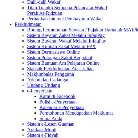
Dalil-dalil Wakaf
Titah Tuanku Sempena PelancaranWakaf
Perak Ar-Ridzuan
Perbankan Internet Pembayaran Wakaf
Perkhidmatan
Borang Permohonan Sewaan / Pajakan Hartanah MAIP
Sistem Bayaran Zakat Melalui InfaqPay
Sistem Bayaran Wakaf Melalui InfaqPay
Sistem Kutipan Zakat Melalui FPX
Sistem Dermasiswa Online
Sistem Potongan Zakat Berjadual
Sistem Bantuan Am Pelajaran Online
Statistik Perkhidmatan Atas Talian
Maklumbalas Pengguna
Aduan dan Cadangan
Undang-Undang
e-Penyertaan
Kami di Facebook
Polisi e-Penyertaan
Kalendar e-Penyertaan
Permohonan Mendapatkan Maklumat
Suara Anda
Sistem e-Lesen Guaman
Aplikasi Mobil
Sistem e-Fidyah