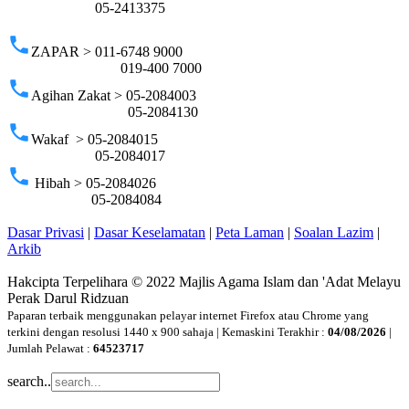
05-2413375
phone
ZAPAR > 011-6748 9000
019-400 7000
phone
Agihan Zakat > 05-2084003
05-2084130
phone
Wakaf > 05-2084015
05-2084017
phone
Hibah > 05-2084026
05-2084084
Dasar Privasi
|
Dasar Keselamatan
|
Peta Laman
|
Soalan Lazim
|
Arkib
Hakcipta Terpelihara © 2022 Majlis Agama Islam dan 'Adat Melayu
Perak Darul Ridzuan
Paparan terbaik menggunakan pelayar internet Firefox atau Chrome yang
terkini dengan resolusi 1440 x 900 sahaja | Kemaskini Terakhir :
04/08/2026
|
Jumlah Pelawat :
64523717
search..