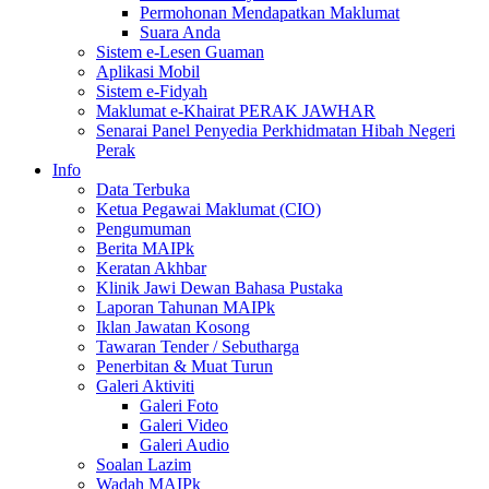
Permohonan Mendapatkan Maklumat
Suara Anda
Sistem e-Lesen Guaman
Aplikasi Mobil
Sistem e-Fidyah
Maklumat e-Khairat PERAK JAWHAR
Senarai Panel Penyedia Perkhidmatan Hibah Negeri
Perak
Info
Data Terbuka
Ketua Pegawai Maklumat (CIO)
Pengumuman
Berita MAIPk
Keratan Akhbar
Klinik Jawi Dewan Bahasa Pustaka
Laporan Tahunan MAIPk
Iklan Jawatan Kosong
Tawaran Tender / Sebutharga
Penerbitan & Muat Turun
Galeri Aktiviti
Galeri Foto
Galeri Video
Galeri Audio
Soalan Lazim
Wadah MAIPk