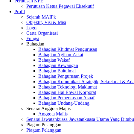
Perutusan KPE
Perutusan Ketua Pegawai Eksekutif
Profil
Sejarah MAIPk
Objektif, Visi & Misi
Logo
Carta Organisasi
Fungsi
Bahagian
Bahagian Khidmat Pengurusan
Bahagian Agihan Zakat
Bahagian Wakaf
Bahagian Kewangan
Bahagian Baitulmal
Bahagian Pengurusan Projek
Bahagian Komunikasi Strategik, Sekretariat & Ad
Bahagian Teknologi Maklumat
Bahagian Hal Ehwal Korporat
Bahagian Pemerkasaan Asnaf
Bahagian Undang-Undang
Senarai Anggota Majlis
Anggota Majlis
Senarai Jawatankuasa-Jawatankuasa Utama Yang Ditubu
Piagam Pelanggan
Piagam Pelanggan