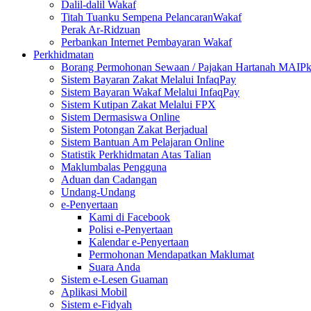
Dalil-dalil Wakaf
Titah Tuanku Sempena PelancaranWakaf
Perak Ar-Ridzuan
Perbankan Internet Pembayaran Wakaf
Perkhidmatan
Borang Permohonan Sewaan / Pajakan Hartanah MAIP
Sistem Bayaran Zakat Melalui InfaqPay
Sistem Bayaran Wakaf Melalui InfaqPay
Sistem Kutipan Zakat Melalui FPX
Sistem Dermasiswa Online
Sistem Potongan Zakat Berjadual
Sistem Bantuan Am Pelajaran Online
Statistik Perkhidmatan Atas Talian
Maklumbalas Pengguna
Aduan dan Cadangan
Undang-Undang
e-Penyertaan
Kami di Facebook
Polisi e-Penyertaan
Kalendar e-Penyertaan
Permohonan Mendapatkan Maklumat
Suara Anda
Sistem e-Lesen Guaman
Aplikasi Mobil
Sistem e-Fidyah