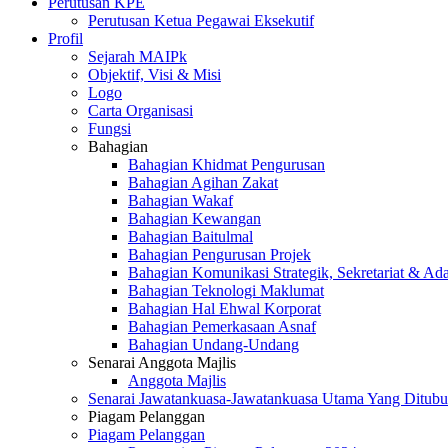
Perutusan KPE
Perutusan Ketua Pegawai Eksekutif
Profil
Sejarah MAIPk
Objektif, Visi & Misi
Logo
Carta Organisasi
Fungsi
Bahagian
Bahagian Khidmat Pengurusan
Bahagian Agihan Zakat
Bahagian Wakaf
Bahagian Kewangan
Bahagian Baitulmal
Bahagian Pengurusan Projek
Bahagian Komunikasi Strategik, Sekretariat & Ad
Bahagian Teknologi Maklumat
Bahagian Hal Ehwal Korporat
Bahagian Pemerkasaan Asnaf
Bahagian Undang-Undang
Senarai Anggota Majlis
Anggota Majlis
Senarai Jawatankuasa-Jawatankuasa Utama Yang Ditubu
Piagam Pelanggan
Piagam Pelanggan