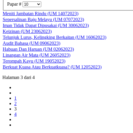
Papar #
Meniti Jambatan Rindu (UM 14072023)
Sepersalinan Baju Melayu (UM 07072023)
Iman Tidak Dapat Dipusakai (UM 30062023)
Keizinan (UM 23062023)
Telunjuk Lurus, Kelingking Berkaitan (UM 16062023)
Audit Bahasa (UM 09062023)
Habuan Dan Haruan (UM 02062023)
Linangan Air Mata (UM 26052023)
Terompah Kayu (UM 19052023)
Berkuat Kuasa Atau Berkuatkuasa? (UM 12052023)
Halaman 3 dari 4
1
2
3
4