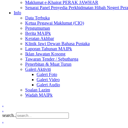
Maklumat e-Khairat PERAK JAWHAR
Senarai Panel Penyedia Perkhidmatan Hibah Negeri Per
Info
Data Terbuka
Ketua Pegawai Maklumat (CIO)
Pengumuman
Berita MAIPk
Keratan Akhbar
Klinik Jawi Dewan Bahasa Pustaka
Laporan Tahunan MAIPk
Iklan Jawatan Kosong
Tawaran Tender / Sebutharga
Penerbitan & Muat Turun
Galeri Aktiviti
Galeri Foto
Galeri Video
Galeri Audio
Soalan Lazim
Wadah MAIPk
.
.
search..
.