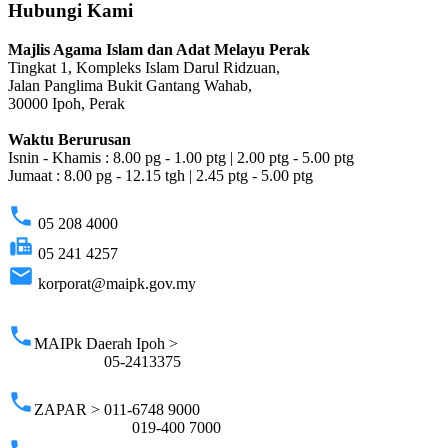
Hubungi Kami
Majlis Agama Islam dan Adat Melayu Perak
Tingkat 1, Kompleks Islam Darul Ridzuan,
Jalan Panglima Bukit Gantang Wahab,
30000 Ipoh, Perak
Waktu Berurusan
Isnin - Khamis : 8.00 pg - 1.00 ptg | 2.00 ptg - 5.00 ptg
Jumaat : 8.00 pg - 12.15 tgh | 2.45 ptg - 5.00 ptg
phone
05 208 4000
fax
05 241 4257
email
korporat@maipk.gov.my
p
phone
MAIPk Daerah Ipoh >
05-2413375
phone
ZAPAR > 011-6748 9000
019-400 7000