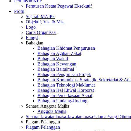
Perutusan KPE
Perutusan Ketua Pegawai Eksekutif
Profil
Sejarah MAIPk
Objektif, Visi & Misi
Logo
Carta Organisasi
Fungsi
Bahagian
Bahagian Khidmat Pengurusan
Bahagian Agihan Zakat
Bahagian Wakaf
Bahagian Kewangan
Bahagian Baitulmal
Bahagian Pengurusan Projek
Bahagian Komunikasi Strategik, Sekretariat & Ad
Bahagian Teknologi Maklumat
Bahagian Hal Ehwal Korporat
Bahagian Pemerkasaan Asnaf
Bahagian Undang-Undang
Senarai Anggota Majlis
Anggota Majlis
Senarai Jawatankuasa-Jawatankuasa Utama Yang Ditubu
Piagam Pelanggan
Piagam Pelanggan