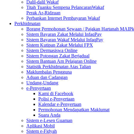
Dalil-dalil Wakaf
Titah Tuanku Sempena PelancaranWakaf
Perak Ar-Ridzuan
Perbankan Internet Pembayaran Wakaf
Perkhidmatan
Borang Permohonan Sewaan / Pajakan Hartanah MAIP
Sistem Bayaran Zakat Melalui InfaqPay
Sistem Bayaran Wakaf Melalui InfaqPay
Sistem Kutipan Zakat Melalui FPX
Sistem Dermasiswa Online
Sistem Potongan Zakat Berjadual
Sistem Bantuan Am Pelajaran Online
Statistik Perkhidmatan Atas Talian
Maklumbalas Pengguna
Aduan dan Cadangan
Undang-Undang
e-Penyertaan
Kami di Facebook
Polisi e-Penyertaan
Kalendar e-Penyertaan
Permohonan Mendapatkan Maklumat
Suara Anda
Sistem e-Lesen Guaman
Aplikasi Mobil
Sistem e-Fidyah