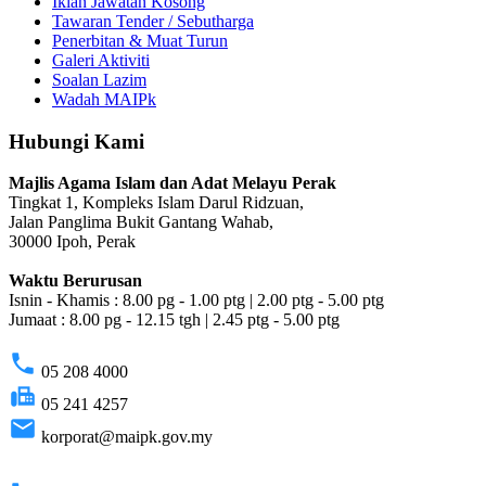
Iklan Jawatan Kosong
Tawaran Tender / Sebutharga
Penerbitan & Muat Turun
Galeri Aktiviti
Soalan Lazim
Wadah MAIPk
Hubungi Kami
Majlis Agama Islam dan Adat Melayu Perak
Tingkat 1, Kompleks Islam Darul Ridzuan,
Jalan Panglima Bukit Gantang Wahab,
30000 Ipoh, Perak
Waktu Berurusan
Isnin - Khamis : 8.00 pg - 1.00 ptg | 2.00 ptg - 5.00 ptg
Jumaat : 8.00 pg - 12.15 tgh | 2.45 ptg - 5.00 ptg
phone
05 208 4000
fax
05 241 4257
email
korporat@maipk.gov.my
p