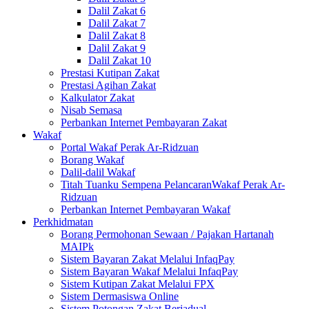
Dalil Zakat 6
Dalil Zakat 7
Dalil Zakat 8
Dalil Zakat 9
Dalil Zakat 10
Prestasi Kutipan Zakat
Prestasi Agihan Zakat
Kalkulator Zakat
Nisab Semasa
Perbankan Internet Pembayaran Zakat
Wakaf
Portal Wakaf Perak Ar-Ridzuan
Borang Wakaf
Dalil-dalil Wakaf
Titah Tuanku Sempena PelancaranWakaf Perak Ar-
Ridzuan
Perbankan Internet Pembayaran Wakaf
Perkhidmatan
Borang Permohonan Sewaan / Pajakan Hartanah
MAIPk
Sistem Bayaran Zakat Melalui InfaqPay
Sistem Bayaran Wakaf Melalui InfaqPay
Sistem Kutipan Zakat Melalui FPX
Sistem Dermasiswa Online
Sistem Potongan Zakat Berjadual