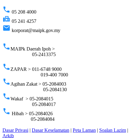
phone
05 208 4000
fax
05 241 4257
email
korporat@maipk.gov.my
p
phone
MAIPk Daerah Ipoh >
05-2413375
phone
ZAPAR > 011-6748 9000
019-400 7000
phone
Agihan Zakat > 05-2084003
05-2084130
phone
Wakaf > 05-2084015
05-2084017
phone
Hibah > 05-2084026
05-2084084
Dasar Privasi
|
Dasar Keselamatan
|
Peta Laman
|
Soalan Lazim
|
Arkib