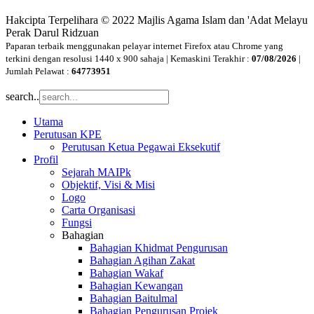
Hakcipta Terpelihara © 2022 Majlis Agama Islam dan 'Adat Melayu
Perak Darul Ridzuan
Paparan terbaik menggunakan pelayar internet Firefox atau Chrome yang
terkini dengan resolusi 1440 x 900 sahaja | Kemaskini Terakhir :
07/08/2026
|
Jumlah Pelawat :
64773951
search..
Utama
Perutusan KPE
Perutusan Ketua Pegawai Eksekutif
Profil
Sejarah MAIPk
Objektif, Visi & Misi
Logo
Carta Organisasi
Fungsi
Bahagian
Bahagian Khidmat Pengurusan
Bahagian Agihan Zakat
Bahagian Wakaf
Bahagian Kewangan
Bahagian Baitulmal
Bahagian Pengurusan Projek