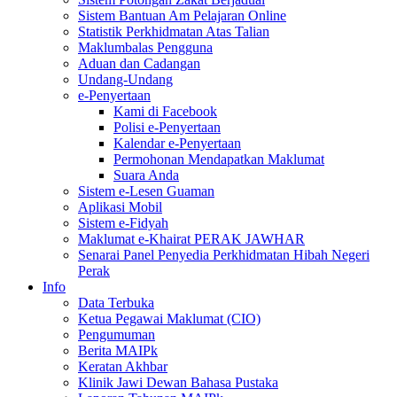
Sistem Bantuan Am Pelajaran Online
Statistik Perkhidmatan Atas Talian
Maklumbalas Pengguna
Aduan dan Cadangan
Undang-Undang
e-Penyertaan
Kami di Facebook
Polisi e-Penyertaan
Kalendar e-Penyertaan
Permohonan Mendapatkan Maklumat
Suara Anda
Sistem e-Lesen Guaman
Aplikasi Mobil
Sistem e-Fidyah
Maklumat e-Khairat PERAK JAWHAR
Senarai Panel Penyedia Perkhidmatan Hibah Negeri
Perak
Info
Data Terbuka
Ketua Pegawai Maklumat (CIO)
Pengumuman
Berita MAIPk
Keratan Akhbar
Klinik Jawi Dewan Bahasa Pustaka