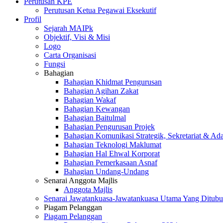
Perutusan KPE
Perutusan Ketua Pegawai Eksekutif
Profil
Sejarah MAIPk
Objektif, Visi & Misi
Logo
Carta Organisasi
Fungsi
Bahagian
Bahagian Khidmat Pengurusan
Bahagian Agihan Zakat
Bahagian Wakaf
Bahagian Kewangan
Bahagian Baitulmal
Bahagian Pengurusan Projek
Bahagian Komunikasi Strategik, Sekretariat & Ad
Bahagian Teknologi Maklumat
Bahagian Hal Ehwal Korporat
Bahagian Pemerkasaan Asnaf
Bahagian Undang-Undang
Senarai Anggota Majlis
Anggota Majlis
Senarai Jawatankuasa-Jawatankuasa Utama Yang Ditubu
Piagam Pelanggan
Piagam Pelanggan