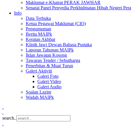
Maklumat e-Khairat PERAK JAWHAR
Senarai Panel Penyedia Perkhidmatan Hibah Negeri Per
Info
Data Terbuka
Ketua Pegawai Maklumat (CIO)
Pengumuman
Berita MAIPk
Keratan Akhbar
Klinik Jawi Dewan Bahasa Pustaka
Laporan Tahunan MAIPk
Iklan Jawatan Kosong
Tawaran Tender / Sebutharga
Penerbitan & Muat Turun
Galeri Aktiviti
Galeri Foto
Galeri Video
Galeri Audio
Soalan Lazim
Wadah MAIPk
.
.
search..
.