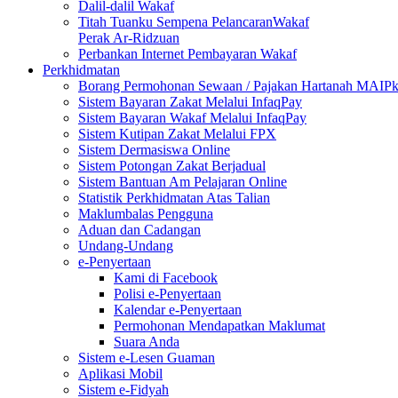
Dalil-dalil Wakaf
Titah Tuanku Sempena PelancaranWakaf
Perak Ar-Ridzuan
Perbankan Internet Pembayaran Wakaf
Perkhidmatan
Borang Permohonan Sewaan / Pajakan Hartanah MAIP
Sistem Bayaran Zakat Melalui InfaqPay
Sistem Bayaran Wakaf Melalui InfaqPay
Sistem Kutipan Zakat Melalui FPX
Sistem Dermasiswa Online
Sistem Potongan Zakat Berjadual
Sistem Bantuan Am Pelajaran Online
Statistik Perkhidmatan Atas Talian
Maklumbalas Pengguna
Aduan dan Cadangan
Undang-Undang
e-Penyertaan
Kami di Facebook
Polisi e-Penyertaan
Kalendar e-Penyertaan
Permohonan Mendapatkan Maklumat
Suara Anda
Sistem e-Lesen Guaman
Aplikasi Mobil
Sistem e-Fidyah