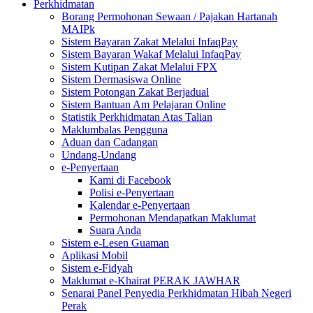
Perkhidmatan
Borang Permohonan Sewaan / Pajakan Hartanah
MAIPk
Sistem Bayaran Zakat Melalui InfaqPay
Sistem Bayaran Wakaf Melalui InfaqPay
Sistem Kutipan Zakat Melalui FPX
Sistem Dermasiswa Online
Sistem Potongan Zakat Berjadual
Sistem Bantuan Am Pelajaran Online
Statistik Perkhidmatan Atas Talian
Maklumbalas Pengguna
Aduan dan Cadangan
Undang-Undang
e-Penyertaan
Kami di Facebook
Polisi e-Penyertaan
Kalendar e-Penyertaan
Permohonan Mendapatkan Maklumat
Suara Anda
Sistem e-Lesen Guaman
Aplikasi Mobil
Sistem e-Fidyah
Maklumat e-Khairat PERAK JAWHAR
Senarai Panel Penyedia Perkhidmatan Hibah Negeri
Perak