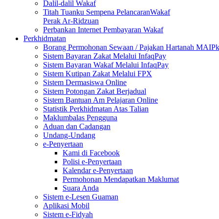
Dalil-dalil Wakaf
Titah Tuanku Sempena PelancaranWakaf
Perak Ar-Ridzuan
Perbankan Internet Pembayaran Wakaf
Perkhidmatan
Borang Permohonan Sewaan / Pajakan Hartanah MAIP
Sistem Bayaran Zakat Melalui InfaqPay
Sistem Bayaran Wakaf Melalui InfaqPay
Sistem Kutipan Zakat Melalui FPX
Sistem Dermasiswa Online
Sistem Potongan Zakat Berjadual
Sistem Bantuan Am Pelajaran Online
Statistik Perkhidmatan Atas Talian
Maklumbalas Pengguna
Aduan dan Cadangan
Undang-Undang
e-Penyertaan
Kami di Facebook
Polisi e-Penyertaan
Kalendar e-Penyertaan
Permohonan Mendapatkan Maklumat
Suara Anda
Sistem e-Lesen Guaman
Aplikasi Mobil
Sistem e-Fidyah