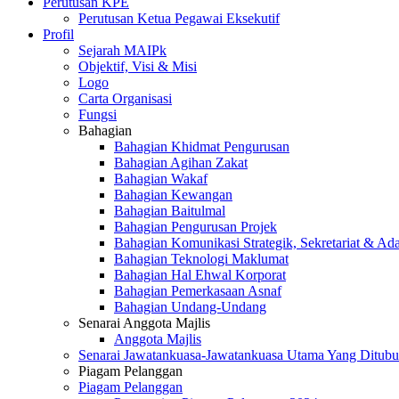
Perutusan KPE
Perutusan Ketua Pegawai Eksekutif
Profil
Sejarah MAIPk
Objektif, Visi & Misi
Logo
Carta Organisasi
Fungsi
Bahagian
Bahagian Khidmat Pengurusan
Bahagian Agihan Zakat
Bahagian Wakaf
Bahagian Kewangan
Bahagian Baitulmal
Bahagian Pengurusan Projek
Bahagian Komunikasi Strategik, Sekretariat & Ad
Bahagian Teknologi Maklumat
Bahagian Hal Ehwal Korporat
Bahagian Pemerkasaan Asnaf
Bahagian Undang-Undang
Senarai Anggota Majlis
Anggota Majlis
Senarai Jawatankuasa-Jawatankuasa Utama Yang Ditubu
Piagam Pelanggan
Piagam Pelanggan