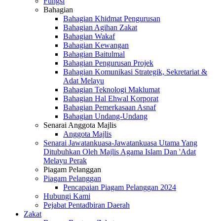
Fungsi
Bahagian
Bahagian Khidmat Pengurusan
Bahagian Agihan Zakat
Bahagian Wakaf
Bahagian Kewangan
Bahagian Baitulmal
Bahagian Pengurusan Projek
Bahagian Komunikasi Strategik, Sekretariat &
Adat Melayu
Bahagian Teknologi Maklumat
Bahagian Hal Ehwal Korporat
Bahagian Pemerkasaan Asnaf
Bahagian Undang-Undang
Senarai Anggota Majlis
Anggota Majlis
Senarai Jawatankuasa-Jawatankuasa Utama Yang
Ditubuhkan Oleh Majlis Agama Islam Dan 'Adat
Melayu Perak
Piagam Pelanggan
Piagam Pelanggan
Pencapaian Piagam Pelanggan 2024
Hubungi Kami
Pejabat Pentadbiran Daerah
Zakat