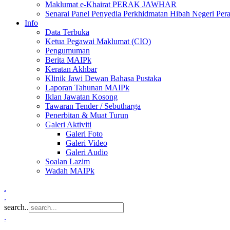
Maklumat e-Khairat PERAK JAWHAR
Senarai Panel Penyedia Perkhidmatan Hibah Negeri Per
Info
Data Terbuka
Ketua Pegawai Maklumat (CIO)
Pengumuman
Berita MAIPk
Keratan Akhbar
Klinik Jawi Dewan Bahasa Pustaka
Laporan Tahunan MAIPk
Iklan Jawatan Kosong
Tawaran Tender / Sebutharga
Penerbitan & Muat Turun
Galeri Aktiviti
Galeri Foto
Galeri Video
Galeri Audio
Soalan Lazim
Wadah MAIPk
.
.
search..
.