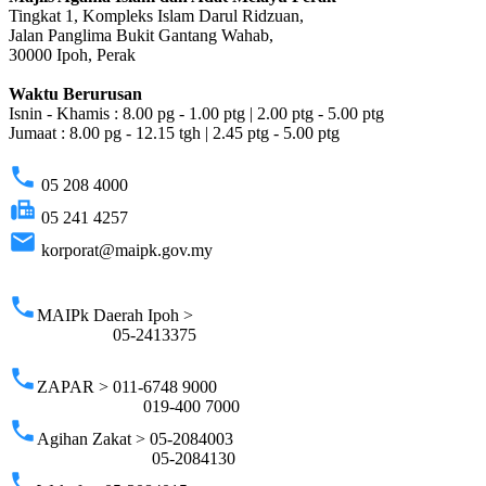
Tingkat 1, Kompleks Islam Darul Ridzuan,
Jalan Panglima Bukit Gantang Wahab,
30000 Ipoh, Perak
Waktu Berurusan
Isnin - Khamis : 8.00 pg - 1.00 ptg | 2.00 ptg - 5.00 ptg
Jumaat : 8.00 pg - 12.15 tgh | 2.45 ptg - 5.00 ptg
phone
05 208 4000
fax
05 241 4257
email
korporat@maipk.gov.my
p
phone
MAIPk Daerah Ipoh >
05-2413375
phone
ZAPAR > 011-6748 9000
019-400 7000
phone
Agihan Zakat > 05-2084003
05-2084130
phone