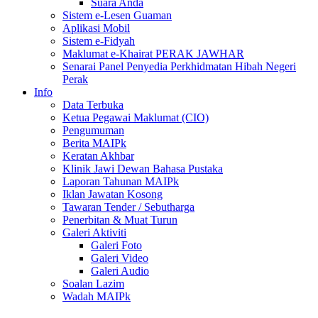
Suara Anda
Sistem e-Lesen Guaman
Aplikasi Mobil
Sistem e-Fidyah
Maklumat e-Khairat PERAK JAWHAR
Senarai Panel Penyedia Perkhidmatan Hibah Negeri
Perak
Info
Data Terbuka
Ketua Pegawai Maklumat (CIO)
Pengumuman
Berita MAIPk
Keratan Akhbar
Klinik Jawi Dewan Bahasa Pustaka
Laporan Tahunan MAIPk
Iklan Jawatan Kosong
Tawaran Tender / Sebutharga
Penerbitan & Muat Turun
Galeri Aktiviti
Galeri Foto
Galeri Video
Galeri Audio
Soalan Lazim
Wadah MAIPk