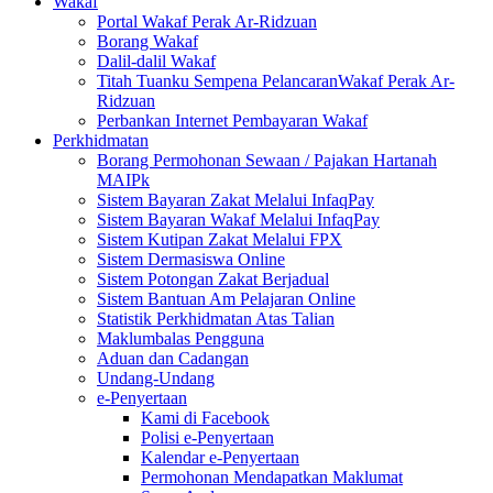
Wakaf
Portal Wakaf Perak Ar-Ridzuan
Borang Wakaf
Dalil-dalil Wakaf
Titah Tuanku Sempena PelancaranWakaf Perak Ar-
Ridzuan
Perbankan Internet Pembayaran Wakaf
Perkhidmatan
Borang Permohonan Sewaan / Pajakan Hartanah
MAIPk
Sistem Bayaran Zakat Melalui InfaqPay
Sistem Bayaran Wakaf Melalui InfaqPay
Sistem Kutipan Zakat Melalui FPX
Sistem Dermasiswa Online
Sistem Potongan Zakat Berjadual
Sistem Bantuan Am Pelajaran Online
Statistik Perkhidmatan Atas Talian
Maklumbalas Pengguna
Aduan dan Cadangan
Undang-Undang
e-Penyertaan
Kami di Facebook
Polisi e-Penyertaan
Kalendar e-Penyertaan
Permohonan Mendapatkan Maklumat