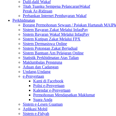
Dalil-dalil Wakaf
Titah Tuanku Sempena PelancaranWakaf
Perak Ar-Ridzuan
Perbankan Internet Pembayaran Wakaf
Perkhidmatan
Borang Permohonan Sewaan / Pajakan Hartanah MAIP
Sistem Bayaran Zakat Melalui InfaqPay
Sistem Bayaran Wakaf Melalui InfaqPay
Sistem Kutipan Zakat Melalui FPX
Sistem Dermasiswa Online
Sistem Potongan Zakat Berjadual
Sistem Bantuan Am Pelajaran Online
Statistik Perkhidmatan Atas Talian
Maklumbalas Pengguna
Aduan dan Cadangan
Undang-Undang
e-Penyertaan
Kami di Facebook
Polisi e-Penyertaan
Kalendar e-Penyertaan
Permohonan Mendapatkan Maklumat
Suara Anda
Sistem e-Lesen Guaman
Aplikasi Mobil
Sistem e-Fidyah