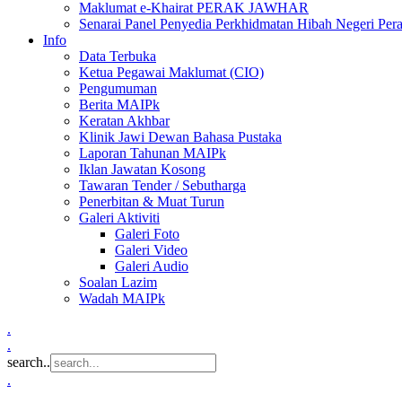
Maklumat e-Khairat PERAK JAWHAR
Senarai Panel Penyedia Perkhidmatan Hibah Negeri Per
Info
Data Terbuka
Ketua Pegawai Maklumat (CIO)
Pengumuman
Berita MAIPk
Keratan Akhbar
Klinik Jawi Dewan Bahasa Pustaka
Laporan Tahunan MAIPk
Iklan Jawatan Kosong
Tawaran Tender / Sebutharga
Penerbitan & Muat Turun
Galeri Aktiviti
Galeri Foto
Galeri Video
Galeri Audio
Soalan Lazim
Wadah MAIPk
.
.
search..
.