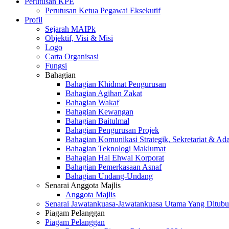
Perutusan KPE
Perutusan Ketua Pegawai Eksekutif
Profil
Sejarah MAIPk
Objektif, Visi & Misi
Logo
Carta Organisasi
Fungsi
Bahagian
Bahagian Khidmat Pengurusan
Bahagian Agihan Zakat
Bahagian Wakaf
Bahagian Kewangan
Bahagian Baitulmal
Bahagian Pengurusan Projek
Bahagian Komunikasi Strategik, Sekretariat & Ad
Bahagian Teknologi Maklumat
Bahagian Hal Ehwal Korporat
Bahagian Pemerkasaan Asnaf
Bahagian Undang-Undang
Senarai Anggota Majlis
Anggota Majlis
Senarai Jawatankuasa-Jawatankuasa Utama Yang Ditubu
Piagam Pelanggan
Piagam Pelanggan