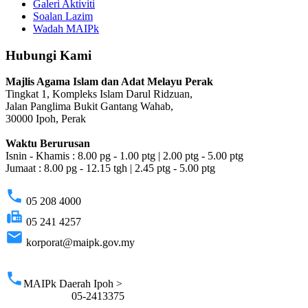
Galeri Aktiviti
Soalan Lazim
Wadah MAIPk
Hubungi Kami
Majlis Agama Islam dan Adat Melayu Perak
Tingkat 1, Kompleks Islam Darul Ridzuan,
Jalan Panglima Bukit Gantang Wahab,
30000 Ipoh, Perak
Waktu Berurusan
Isnin - Khamis : 8.00 pg - 1.00 ptg | 2.00 ptg - 5.00 ptg
Jumaat : 8.00 pg - 12.15 tgh | 2.45 ptg - 5.00 ptg
phone
05 208 4000
fax
05 241 4257
email
korporat@maipk.gov.my
p
phone
MAIPk Daerah Ipoh >
05-2413375