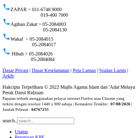
phone
ZAPAR > 011-6748 9000
019-400 7000
phone
Agihan Zakat > 05-2084003
05-2084130
phone
Wakaf > 05-2084015
05-2084017
phone
Hibah > 05-2084026
05-2084084
Dasar Privasi
|
Dasar Keselamatan
|
Peta Laman
|
Soalan Lazim
|
Arkib
Hakcipta Terpelihara © 2022 Majlis Agama Islam dan 'Adat Melayu
Perak Darul Ridzuan
Paparan terbaik menggunakan pelayar internet Firefox atau Chrome yang
terkini dengan resolusi 1440 x 900 sahaja | Kemaskini Terakhir :
07/08/2026
|
Jumlah Pelawat :
64767255
search..
Utama
Perutusan KPE