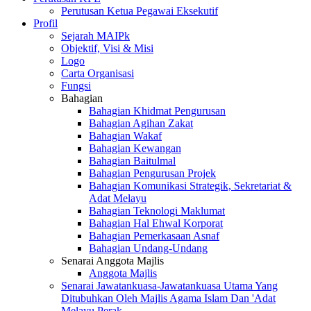
Perutusan Ketua Pegawai Eksekutif
Profil
Sejarah MAIPk
Objektif, Visi & Misi
Logo
Carta Organisasi
Fungsi
Bahagian
Bahagian Khidmat Pengurusan
Bahagian Agihan Zakat
Bahagian Wakaf
Bahagian Kewangan
Bahagian Baitulmal
Bahagian Pengurusan Projek
Bahagian Komunikasi Strategik, Sekretariat &
Adat Melayu
Bahagian Teknologi Maklumat
Bahagian Hal Ehwal Korporat
Bahagian Pemerkasaan Asnaf
Bahagian Undang-Undang
Senarai Anggota Majlis
Anggota Majlis
Senarai Jawatankuasa-Jawatankuasa Utama Yang
Ditubuhkan Oleh Majlis Agama Islam Dan 'Adat
Melayu Perak