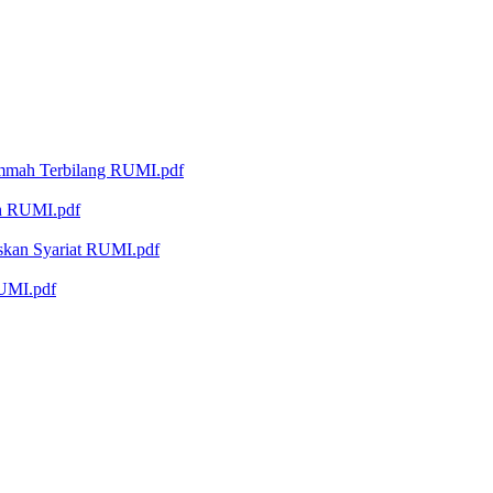
Ummah Terbilang RUMI.pdf
ah RUMI.pdf
askan Syariat RUMI.pdf
RUMI.pdf