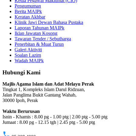
Ketua Pegawai Maklumat (CIO)
Pengumuman
Berita MAIPk
Keratan Akhbar
Klinik Jawi Dewan Bahasa Pustaka
Laporan Tahunan MAIPk
Iklan Jawatan Kosong
Tawaran Tender / Sebutharga
Penerbitan & Muat Turun
Galeri Aktiviti
Soalan Lazim
Wadah MAIPk
Hubungi Kami
Majlis Agama Islam dan Adat Melayu Perak
Tingkat 1, Kompleks Islam Darul Ridzuan,
Jalan Panglima Bukit Gantang Wahab,
30000 Ipoh, Perak
Waktu Berurusan
Isnin - Khamis : 8.00 pg - 1.00 ptg | 2.00 ptg - 5.00 ptg
Jumaat : 8.00 pg - 12.15 tgh | 2.45 ptg - 5.00 ptg
phone