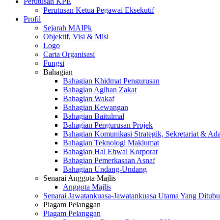
Perutusan KPE
Perutusan Ketua Pegawai Eksekutif
Profil
Sejarah MAIPk
Objektif, Visi & Misi
Logo
Carta Organisasi
Fungsi
Bahagian
Bahagian Khidmat Pengurusan
Bahagian Agihan Zakat
Bahagian Wakaf
Bahagian Kewangan
Bahagian Baitulmal
Bahagian Pengurusan Projek
Bahagian Komunikasi Strategik, Sekretariat & Ad
Bahagian Teknologi Maklumat
Bahagian Hal Ehwal Korporat
Bahagian Pemerkasaan Asnaf
Bahagian Undang-Undang
Senarai Anggota Majlis
Anggota Majlis
Senarai Jawatankuasa-Jawatankuasa Utama Yang Ditubu
Piagam Pelanggan
Piagam Pelanggan