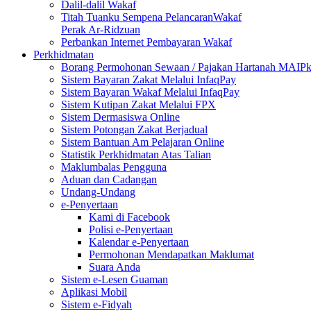
Dalil-dalil Wakaf
Titah Tuanku Sempena PelancaranWakaf
Perak Ar-Ridzuan
Perbankan Internet Pembayaran Wakaf
Perkhidmatan
Borang Permohonan Sewaan / Pajakan Hartanah MAIP
Sistem Bayaran Zakat Melalui InfaqPay
Sistem Bayaran Wakaf Melalui InfaqPay
Sistem Kutipan Zakat Melalui FPX
Sistem Dermasiswa Online
Sistem Potongan Zakat Berjadual
Sistem Bantuan Am Pelajaran Online
Statistik Perkhidmatan Atas Talian
Maklumbalas Pengguna
Aduan dan Cadangan
Undang-Undang
e-Penyertaan
Kami di Facebook
Polisi e-Penyertaan
Kalendar e-Penyertaan
Permohonan Mendapatkan Maklumat
Suara Anda
Sistem e-Lesen Guaman
Aplikasi Mobil
Sistem e-Fidyah