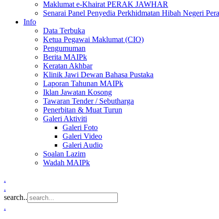
Maklumat e-Khairat PERAK JAWHAR
Senarai Panel Penyedia Perkhidmatan Hibah Negeri Per
Info
Data Terbuka
Ketua Pegawai Maklumat (CIO)
Pengumuman
Berita MAIPk
Keratan Akhbar
Klinik Jawi Dewan Bahasa Pustaka
Laporan Tahunan MAIPk
Iklan Jawatan Kosong
Tawaran Tender / Sebutharga
Penerbitan & Muat Turun
Galeri Aktiviti
Galeri Foto
Galeri Video
Galeri Audio
Soalan Lazim
Wadah MAIPk
.
.
search..
.