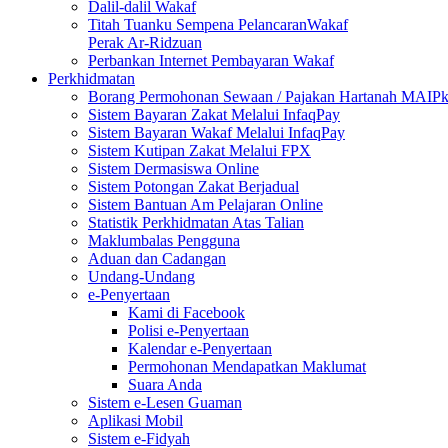
Dalil-dalil Wakaf
Titah Tuanku Sempena PelancaranWakaf
Perak Ar-Ridzuan
Perbankan Internet Pembayaran Wakaf
Perkhidmatan
Borang Permohonan Sewaan / Pajakan Hartanah MAIP
Sistem Bayaran Zakat Melalui InfaqPay
Sistem Bayaran Wakaf Melalui InfaqPay
Sistem Kutipan Zakat Melalui FPX
Sistem Dermasiswa Online
Sistem Potongan Zakat Berjadual
Sistem Bantuan Am Pelajaran Online
Statistik Perkhidmatan Atas Talian
Maklumbalas Pengguna
Aduan dan Cadangan
Undang-Undang
e-Penyertaan
Kami di Facebook
Polisi e-Penyertaan
Kalendar e-Penyertaan
Permohonan Mendapatkan Maklumat
Suara Anda
Sistem e-Lesen Guaman
Aplikasi Mobil
Sistem e-Fidyah