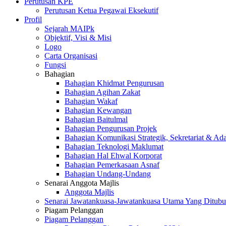
Perutusan KPE
Perutusan Ketua Pegawai Eksekutif
Profil
Sejarah MAIPk
Objektif, Visi & Misi
Logo
Carta Organisasi
Fungsi
Bahagian
Bahagian Khidmat Pengurusan
Bahagian Agihan Zakat
Bahagian Wakaf
Bahagian Kewangan
Bahagian Baitulmal
Bahagian Pengurusan Projek
Bahagian Komunikasi Strategik, Sekretariat & Ad
Bahagian Teknologi Maklumat
Bahagian Hal Ehwal Korporat
Bahagian Pemerkasaan Asnaf
Bahagian Undang-Undang
Senarai Anggota Majlis
Anggota Majlis
Senarai Jawatankuasa-Jawatankuasa Utama Yang Ditubu
Piagam Pelanggan
Piagam Pelanggan