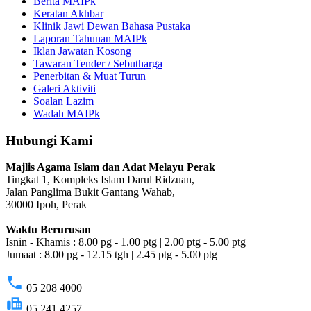
Berita MAIPk
Keratan Akhbar
Klinik Jawi Dewan Bahasa Pustaka
Laporan Tahunan MAIPk
Iklan Jawatan Kosong
Tawaran Tender / Sebutharga
Penerbitan & Muat Turun
Galeri Aktiviti
Soalan Lazim
Wadah MAIPk
Hubungi Kami
Majlis Agama Islam dan Adat Melayu Perak
Tingkat 1, Kompleks Islam Darul Ridzuan,
Jalan Panglima Bukit Gantang Wahab,
30000 Ipoh, Perak
Waktu Berurusan
Isnin - Khamis : 8.00 pg - 1.00 ptg | 2.00 ptg - 5.00 ptg
Jumaat : 8.00 pg - 12.15 tgh | 2.45 ptg - 5.00 ptg
phone
05 208 4000
fax
05 241 4257