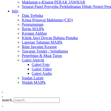
Maklumat e-Khairat PERAK JAWHAR
Senarai Panel Penyedia Perkhidmatan Hibah Negeri Per
Info
Data Terbuka
Ketua Pegawai Maklumat (CIO)
Pengumuman
Berita MAIPk
Keratan Akhbar
Klinik Jawi Dewan Bahasa Pustaka
Laporan Tahunan MAIPk
Iklan Jawatan Kosong
Tawaran Tender / Sebutharga
Penerbitan & Muat Turun
Galeri Aktiviti
Galeri Foto
Galeri Video
Galeri Audio
Soalan Lazim
Wadah MAIPk
.
.
search..
.