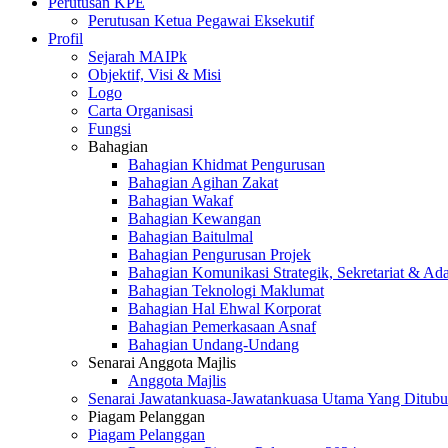
Perutusan KPE
Perutusan Ketua Pegawai Eksekutif
Profil
Sejarah MAIPk
Objektif, Visi & Misi
Logo
Carta Organisasi
Fungsi
Bahagian
Bahagian Khidmat Pengurusan
Bahagian Agihan Zakat
Bahagian Wakaf
Bahagian Kewangan
Bahagian Baitulmal
Bahagian Pengurusan Projek
Bahagian Komunikasi Strategik, Sekretariat & Ad
Bahagian Teknologi Maklumat
Bahagian Hal Ehwal Korporat
Bahagian Pemerkasaan Asnaf
Bahagian Undang-Undang
Senarai Anggota Majlis
Anggota Majlis
Senarai Jawatankuasa-Jawatankuasa Utama Yang Ditubu
Piagam Pelanggan
Piagam Pelanggan