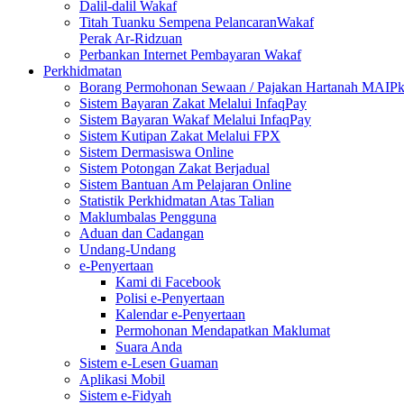
Dalil-dalil Wakaf
Titah Tuanku Sempena PelancaranWakaf
Perak Ar-Ridzuan
Perbankan Internet Pembayaran Wakaf
Perkhidmatan
Borang Permohonan Sewaan / Pajakan Hartanah MAIP
Sistem Bayaran Zakat Melalui InfaqPay
Sistem Bayaran Wakaf Melalui InfaqPay
Sistem Kutipan Zakat Melalui FPX
Sistem Dermasiswa Online
Sistem Potongan Zakat Berjadual
Sistem Bantuan Am Pelajaran Online
Statistik Perkhidmatan Atas Talian
Maklumbalas Pengguna
Aduan dan Cadangan
Undang-Undang
e-Penyertaan
Kami di Facebook
Polisi e-Penyertaan
Kalendar e-Penyertaan
Permohonan Mendapatkan Maklumat
Suara Anda
Sistem e-Lesen Guaman
Aplikasi Mobil
Sistem e-Fidyah