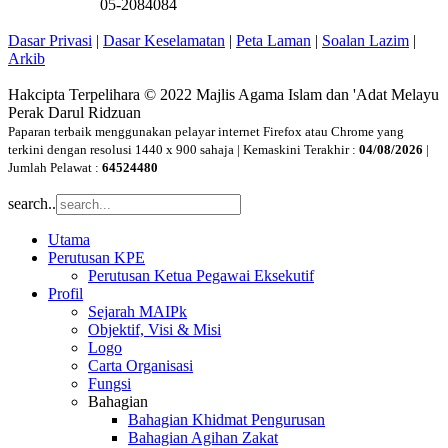
05-2084084
Dasar Privasi
|
Dasar Keselamatan
|
Peta Laman
|
Soalan Lazim
|
Arkib
Hakcipta Terpelihara © 2022 Majlis Agama Islam dan 'Adat Melayu
Perak Darul Ridzuan
Paparan terbaik menggunakan pelayar internet Firefox atau Chrome yang
terkini dengan resolusi 1440 x 900 sahaja | Kemaskini Terakhir :
04/08/2026
|
Jumlah Pelawat :
64524480
search..
Utama
Perutusan KPE
Perutusan Ketua Pegawai Eksekutif
Profil
Sejarah MAIPk
Objektif, Visi & Misi
Logo
Carta Organisasi
Fungsi
Bahagian
Bahagian Khidmat Pengurusan
Bahagian Agihan Zakat