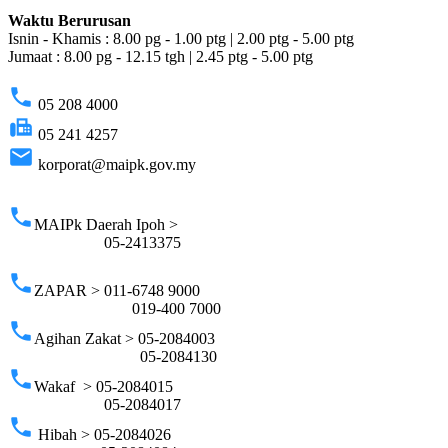
Waktu Berurusan
Isnin - Khamis : 8.00 pg - 1.00 ptg | 2.00 ptg - 5.00 ptg
Jumaat : 8.00 pg - 12.15 tgh | 2.45 ptg - 5.00 ptg
phone
05 208 4000
fax
05 241 4257
email
korporat@maipk.gov.my
p
phone
MAIPk Daerah Ipoh >
05-2413375
phone
ZAPAR > 011-6748 9000
019-400 7000
phone
Agihan Zakat > 05-2084003
05-2084130
phone
Wakaf > 05-2084015
05-2084017
phone
Hibah > 05-2084026