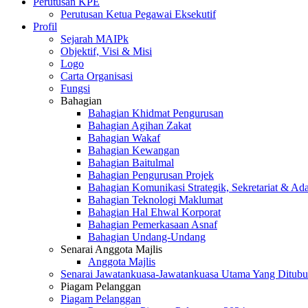
Perutusan KPE
Perutusan Ketua Pegawai Eksekutif
Profil
Sejarah MAIPk
Objektif, Visi & Misi
Logo
Carta Organisasi
Fungsi
Bahagian
Bahagian Khidmat Pengurusan
Bahagian Agihan Zakat
Bahagian Wakaf
Bahagian Kewangan
Bahagian Baitulmal
Bahagian Pengurusan Projek
Bahagian Komunikasi Strategik, Sekretariat & Ad
Bahagian Teknologi Maklumat
Bahagian Hal Ehwal Korporat
Bahagian Pemerkasaan Asnaf
Bahagian Undang-Undang
Senarai Anggota Majlis
Anggota Majlis
Senarai Jawatankuasa-Jawatankuasa Utama Yang Ditubu
Piagam Pelanggan
Piagam Pelanggan