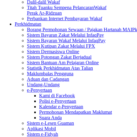
Dalil-dalil Wakaf
Titah Tuanku Sempena PelancaranWakaf
Perak Ar-Ridzuan
Perbankan Internet Pembayaran Wakaf
Perkhidmatan
Borang Permohonan Sewaan / Pajakan Hartanah MAIP
Sistem Bayaran Zakat Melalui InfaqPay
Sistem Bayaran Wakaf Melalui InfaqPay
Sistem Kutipan Zakat Melalui FPX
Sistem Dermasiswa Online
Sistem Potongan Zakat Berjadual
Sistem Bantuan Am Pelajaran Online
Statistik Perkhidmatan Atas Talian
Maklumbalas Pengguna
Aduan dan Cadangan
Undang-Undang
e-Penyertaan
Kami di Facebook
Polisi e-Penyertaan
Kalendar e-Penyertaan
Permohonan Mendapatkan Maklumat
Suara Anda
Sistem e-Lesen Guaman
Aplikasi Mobil
Sistem e-Fidyah