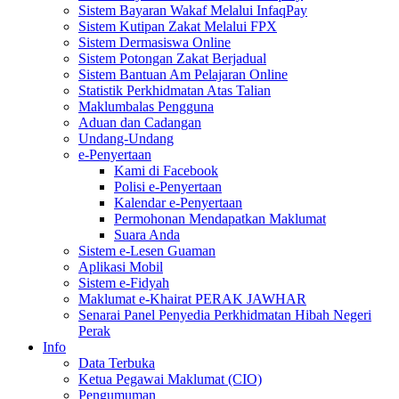
Sistem Bayaran Wakaf Melalui InfaqPay
Sistem Kutipan Zakat Melalui FPX
Sistem Dermasiswa Online
Sistem Potongan Zakat Berjadual
Sistem Bantuan Am Pelajaran Online
Statistik Perkhidmatan Atas Talian
Maklumbalas Pengguna
Aduan dan Cadangan
Undang-Undang
e-Penyertaan
Kami di Facebook
Polisi e-Penyertaan
Kalendar e-Penyertaan
Permohonan Mendapatkan Maklumat
Suara Anda
Sistem e-Lesen Guaman
Aplikasi Mobil
Sistem e-Fidyah
Maklumat e-Khairat PERAK JAWHAR
Senarai Panel Penyedia Perkhidmatan Hibah Negeri
Perak
Info
Data Terbuka
Ketua Pegawai Maklumat (CIO)
Pengumuman