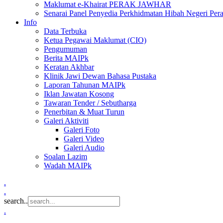
Maklumat e-Khairat PERAK JAWHAR
Senarai Panel Penyedia Perkhidmatan Hibah Negeri Per
Info
Data Terbuka
Ketua Pegawai Maklumat (CIO)
Pengumuman
Berita MAIPk
Keratan Akhbar
Klinik Jawi Dewan Bahasa Pustaka
Laporan Tahunan MAIPk
Iklan Jawatan Kosong
Tawaran Tender / Sebutharga
Penerbitan & Muat Turun
Galeri Aktiviti
Galeri Foto
Galeri Video
Galeri Audio
Soalan Lazim
Wadah MAIPk
.
.
search..
.