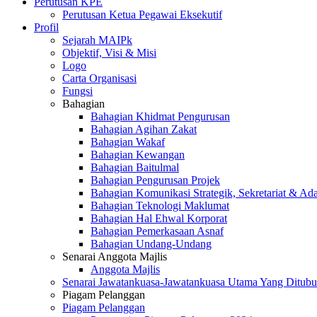
Perutusan KPE
Perutusan Ketua Pegawai Eksekutif
Profil
Sejarah MAIPk
Objektif, Visi & Misi
Logo
Carta Organisasi
Fungsi
Bahagian
Bahagian Khidmat Pengurusan
Bahagian Agihan Zakat
Bahagian Wakaf
Bahagian Kewangan
Bahagian Baitulmal
Bahagian Pengurusan Projek
Bahagian Komunikasi Strategik, Sekretariat & Ad
Bahagian Teknologi Maklumat
Bahagian Hal Ehwal Korporat
Bahagian Pemerkasaan Asnaf
Bahagian Undang-Undang
Senarai Anggota Majlis
Anggota Majlis
Senarai Jawatankuasa-Jawatankuasa Utama Yang Ditubu
Piagam Pelanggan
Piagam Pelanggan