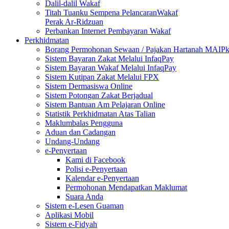
Dalil-dalil Wakaf
Titah Tuanku Sempena PelancaranWakaf
Perak Ar-Ridzuan
Perbankan Internet Pembayaran Wakaf
Perkhidmatan
Borang Permohonan Sewaan / Pajakan Hartanah MAIP
Sistem Bayaran Zakat Melalui InfaqPay
Sistem Bayaran Wakaf Melalui InfaqPay
Sistem Kutipan Zakat Melalui FPX
Sistem Dermasiswa Online
Sistem Potongan Zakat Berjadual
Sistem Bantuan Am Pelajaran Online
Statistik Perkhidmatan Atas Talian
Maklumbalas Pengguna
Aduan dan Cadangan
Undang-Undang
e-Penyertaan
Kami di Facebook
Polisi e-Penyertaan
Kalendar e-Penyertaan
Permohonan Mendapatkan Maklumat
Suara Anda
Sistem e-Lesen Guaman
Aplikasi Mobil
Sistem e-Fidyah