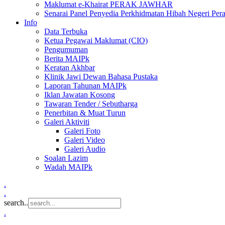
Maklumat e-Khairat PERAK JAWHAR
Senarai Panel Penyedia Perkhidmatan Hibah Negeri Per
Info
Data Terbuka
Ketua Pegawai Maklumat (CIO)
Pengumuman
Berita MAIPk
Keratan Akhbar
Klinik Jawi Dewan Bahasa Pustaka
Laporan Tahunan MAIPk
Iklan Jawatan Kosong
Tawaran Tender / Sebutharga
Penerbitan & Muat Turun
Galeri Aktiviti
Galeri Foto
Galeri Video
Galeri Audio
Soalan Lazim
Wadah MAIPk
.
.
search..
.