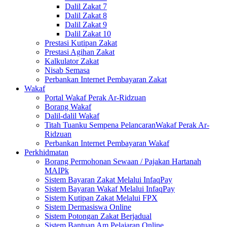
Dalil Zakat 7
Dalil Zakat 8
Dalil Zakat 9
Dalil Zakat 10
Prestasi Kutipan Zakat
Prestasi Agihan Zakat
Kalkulator Zakat
Nisab Semasa
Perbankan Internet Pembayaran Zakat
Wakaf
Portal Wakaf Perak Ar-Ridzuan
Borang Wakaf
Dalil-dalil Wakaf
Titah Tuanku Sempena PelancaranWakaf Perak Ar-
Ridzuan
Perbankan Internet Pembayaran Wakaf
Perkhidmatan
Borang Permohonan Sewaan / Pajakan Hartanah
MAIPk
Sistem Bayaran Zakat Melalui InfaqPay
Sistem Bayaran Wakaf Melalui InfaqPay
Sistem Kutipan Zakat Melalui FPX
Sistem Dermasiswa Online
Sistem Potongan Zakat Berjadual
Sistem Bantuan Am Pelajaran Online