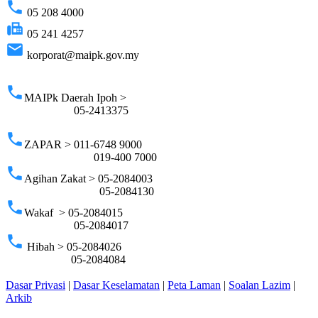
phone
05 208 4000
fax
05 241 4257
email
korporat@maipk.gov.my
p
phone
MAIPk Daerah Ipoh >
05-2413375
phone
ZAPAR > 011-6748 9000
019-400 7000
phone
Agihan Zakat > 05-2084003
05-2084130
phone
Wakaf > 05-2084015
05-2084017
phone
Hibah > 05-2084026
05-2084084
Dasar Privasi
|
Dasar Keselamatan
|
Peta Laman
|
Soalan Lazim
|
Arkib