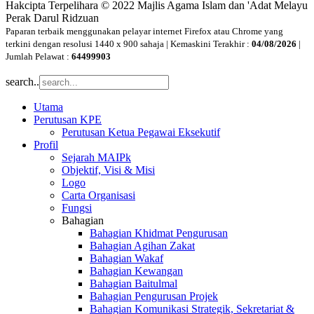
Hakcipta Terpelihara © 2022 Majlis Agama Islam dan 'Adat Melayu
Perak Darul Ridzuan
Paparan terbaik menggunakan pelayar internet Firefox atau Chrome yang
terkini dengan resolusi 1440 x 900 sahaja | Kemaskini Terakhir :
04/08/2026
|
Jumlah Pelawat :
64499903
search..
Utama
Perutusan KPE
Perutusan Ketua Pegawai Eksekutif
Profil
Sejarah MAIPk
Objektif, Visi & Misi
Logo
Carta Organisasi
Fungsi
Bahagian
Bahagian Khidmat Pengurusan
Bahagian Agihan Zakat
Bahagian Wakaf
Bahagian Kewangan
Bahagian Baitulmal
Bahagian Pengurusan Projek
Bahagian Komunikasi Strategik, Sekretariat &