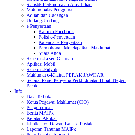
Statistik Perkhidmatan Atas Talian
Maklumbalas Pengguna
Aduan dan Cadangan
Undang-Undang
e-Penyertaan
Kami di Facebook
Polisi e-Penyertaan
Kalendar e-Penyertaan
Permohonan Mendapatkan Maklumat
Suara Anda
Sistem e-Lesen Guaman
Aplikasi Mobil
Sistem e-Fidyah
Maklumat e-Khairat PERAK JAWHAR
Senarai Panel Penyedia Perkhidmatan Hibah Negeri
Perak
Info
Data Terbuka
Ketua Pegawai Maklumat (CIO)
Pengumuman
Berita MAIPk
Keratan Akhbar
Klinik Jawi Dewan Bahasa Pustaka
Laporan Tahunan MAIPk
Iklan Jawatan Kosong