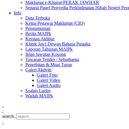
Maklumat e-Khairat PERAK JAWHAR
Senarai Panel Penyedia Perkhidmatan Hibah Negeri Per
Info
Data Terbuka
Ketua Pegawai Maklumat (CIO)
Pengumuman
Berita MAIPk
Keratan Akhbar
Klinik Jawi Dewan Bahasa Pustaka
Laporan Tahunan MAIPk
Iklan Jawatan Kosong
Tawaran Tender / Sebutharga
Penerbitan & Muat Turun
Galeri Aktiviti
Galeri Foto
Galeri Video
Galeri Audio
Soalan Lazim
Wadah MAIPk
.
.
search..
.