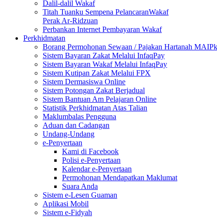
Dalil-dalil Wakaf
Titah Tuanku Sempena PelancaranWakaf
Perak Ar-Ridzuan
Perbankan Internet Pembayaran Wakaf
Perkhidmatan
Borang Permohonan Sewaan / Pajakan Hartanah MAIP
Sistem Bayaran Zakat Melalui InfaqPay
Sistem Bayaran Wakaf Melalui InfaqPay
Sistem Kutipan Zakat Melalui FPX
Sistem Dermasiswa Online
Sistem Potongan Zakat Berjadual
Sistem Bantuan Am Pelajaran Online
Statistik Perkhidmatan Atas Talian
Maklumbalas Pengguna
Aduan dan Cadangan
Undang-Undang
e-Penyertaan
Kami di Facebook
Polisi e-Penyertaan
Kalendar e-Penyertaan
Permohonan Mendapatkan Maklumat
Suara Anda
Sistem e-Lesen Guaman
Aplikasi Mobil
Sistem e-Fidyah