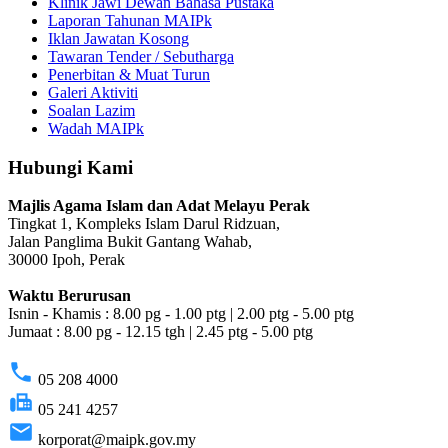
Klinik Jawi Dewan Bahasa Pustaka
Laporan Tahunan MAIPk
Iklan Jawatan Kosong
Tawaran Tender / Sebutharga
Penerbitan & Muat Turun
Galeri Aktiviti
Soalan Lazim
Wadah MAIPk
Hubungi Kami
Majlis Agama Islam dan Adat Melayu Perak
Tingkat 1, Kompleks Islam Darul Ridzuan,
Jalan Panglima Bukit Gantang Wahab,
30000 Ipoh, Perak
Waktu Berurusan
Isnin - Khamis : 8.00 pg - 1.00 ptg | 2.00 ptg - 5.00 ptg
Jumaat : 8.00 pg - 12.15 tgh | 2.45 ptg - 5.00 ptg
phone
05 208 4000
fax
05 241 4257
email
korporat@maipk.gov.my