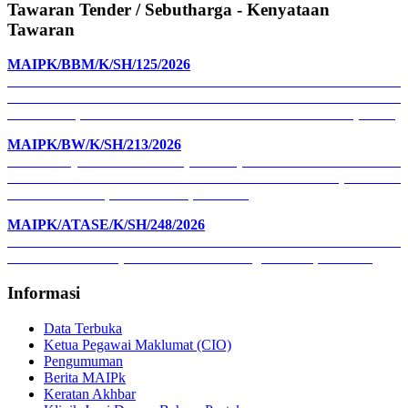
Tawaran Tender / Sebutharga - Kenyataan
Tawaran
MAIPK/BBM/K/SH/125/2026
CADANGAN MEREKA BENTUK DAN MENAIK TARAF
RUANG LOBI ARAS BAWAH DAN PENTAS DEWAN AL-
GHAZALI, KOMPLEKS ISLAM DARUL RIDZUAN (KIDR)
MAIPK/BW/K/SH/213/2026
001 - Kenyataan Tawaran (Portrait) -KERJA-KERJA BAIK
PULIH PREMIS PERNIAGAAN WAKAF NO.234, JALAN
PASIR PUTEH, 31650 IPOH, PERAK
MAIPK/ATASE/K/SH/248/2026
RENOVATION AND REFURBISHMENT WORKS FOR
WISMA PERAK (BAITUL RIDZUAN), CAIRO, EGYPT
Informasi
Data Terbuka
Ketua Pegawai Maklumat (CIO)
Pengumuman
Berita MAIPk
Keratan Akhbar