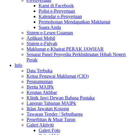
e-Penyertaan
Kami di Facebook
Polisi e-Penyertaan
Kalendar e-Penyertaan
Permohonan Mendapatkan Maklumat
Suara Anda
Sistem e-Lesen Guaman
Aplikasi Mobil
Sistem e-Fidyah
Maklumat e-Khairat PERAK JAWHAR
Senarai Panel Penyedia Perkhidmatan Hibah Negeri
Perak
Info
Data Terbuka
Ketua Pegawai Maklumat (CIO)
Pengumuman
Berita MAIPk
Keratan Akhbar
Klinik Jawi Dewan Bahasa Pustaka
Laporan Tahunan MAIPk
Iklan Jawatan Kosong
Tawaran Tender / Sebutharga
Penerbitan & Muat Turun
Galeri Aktiviti
Galeri Foto