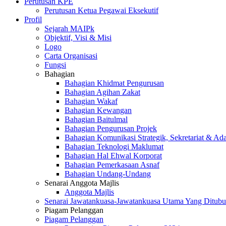
Perutusan KPE
Perutusan Ketua Pegawai Eksekutif
Profil
Sejarah MAIPk
Objektif, Visi & Misi
Logo
Carta Organisasi
Fungsi
Bahagian
Bahagian Khidmat Pengurusan
Bahagian Agihan Zakat
Bahagian Wakaf
Bahagian Kewangan
Bahagian Baitulmal
Bahagian Pengurusan Projek
Bahagian Komunikasi Strategik, Sekretariat & Ad
Bahagian Teknologi Maklumat
Bahagian Hal Ehwal Korporat
Bahagian Pemerkasaan Asnaf
Bahagian Undang-Undang
Senarai Anggota Majlis
Anggota Majlis
Senarai Jawatankuasa-Jawatankuasa Utama Yang Ditubu
Piagam Pelanggan
Piagam Pelanggan