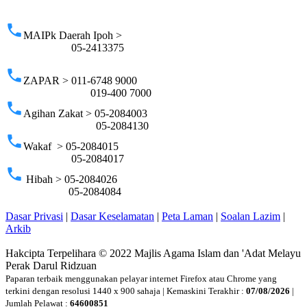
p
phone
MAIPk Daerah Ipoh >
05-2413375
phone
ZAPAR > 011-6748 9000
019-400 7000
phone
Agihan Zakat > 05-2084003
05-2084130
phone
Wakaf > 05-2084015
05-2084017
phone
Hibah > 05-2084026
05-2084084
Dasar Privasi
|
Dasar Keselamatan
|
Peta Laman
|
Soalan Lazim
|
Arkib
Hakcipta Terpelihara © 2022 Majlis Agama Islam dan 'Adat Melayu
Perak Darul Ridzuan
Paparan terbaik menggunakan pelayar internet Firefox atau Chrome yang
terkini dengan resolusi 1440 x 900 sahaja | Kemaskini Terakhir :
07/08/2026
|
Jumlah Pelawat :
64600851