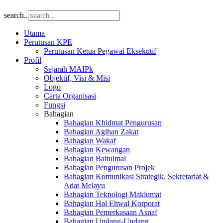
search..
Utama
Perutusan KPE
Perutusan Ketua Pegawai Eksekutif
Profil
Sejarah MAIPk
Objektif, Visi & Misi
Logo
Carta Organisasi
Fungsi
Bahagian
Bahagian Khidmat Pengurusan
Bahagian Agihan Zakat
Bahagian Wakaf
Bahagian Kewangan
Bahagian Baitulmal
Bahagian Pengurusan Projek
Bahagian Komunikasi Strategik, Sekretariat &
Adat Melayu
Bahagian Teknologi Maklumat
Bahagian Hal Ehwal Korporat
Bahagian Pemerkasaan Asnaf
Bahagian Undang-Undang