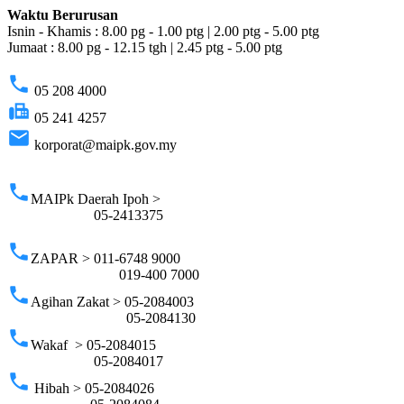
Waktu Berurusan
Isnin - Khamis : 8.00 pg - 1.00 ptg | 2.00 ptg - 5.00 ptg
Jumaat : 8.00 pg - 12.15 tgh | 2.45 ptg - 5.00 ptg
phone
05 208 4000
fax
05 241 4257
email
korporat@maipk.gov.my
p
phone
MAIPk Daerah Ipoh >
05-2413375
phone
ZAPAR > 011-6748 9000
019-400 7000
phone
Agihan Zakat > 05-2084003
05-2084130
phone
Wakaf > 05-2084015
05-2084017
phone
Hibah > 05-2084026