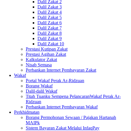
Dalil Zakat 2
Dalil Zakat 3
Dalil Zakat 4
Dalil Zakat 5
Dalil Zakat 6
Dalil Zakat 7
Dalil Zakat 8
Dalil Zakat 9
Dalil Zakat 10
Prestasi Kutipan Zakat
Prestasi Agihan Zakat
Kalkulator Zakat
Nisab Semasa
Perbankan Internet Pembayaran Zakat
Wakaf
Portal Wakaf Perak Ar-Ridzuan
Borang Wakaf
Dalil-dalil Wakaf
Titah Tuanku Sempena PelancaranWakaf Perak Ar-
Ridzuan
Perbankan Internet Pembayaran Wakaf
Perkhidmatan
Borang Permohonan Sewaan / Pajakan Hartanah
MAIPk
Sistem Bayaran Zakat Melalui InfaqPay