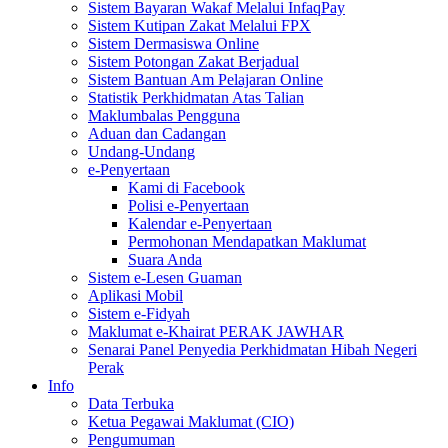
Sistem Bayaran Wakaf Melalui InfaqPay
Sistem Kutipan Zakat Melalui FPX
Sistem Dermasiswa Online
Sistem Potongan Zakat Berjadual
Sistem Bantuan Am Pelajaran Online
Statistik Perkhidmatan Atas Talian
Maklumbalas Pengguna
Aduan dan Cadangan
Undang-Undang
e-Penyertaan
Kami di Facebook
Polisi e-Penyertaan
Kalendar e-Penyertaan
Permohonan Mendapatkan Maklumat
Suara Anda
Sistem e-Lesen Guaman
Aplikasi Mobil
Sistem e-Fidyah
Maklumat e-Khairat PERAK JAWHAR
Senarai Panel Penyedia Perkhidmatan Hibah Negeri
Perak
Info
Data Terbuka
Ketua Pegawai Maklumat (CIO)
Pengumuman