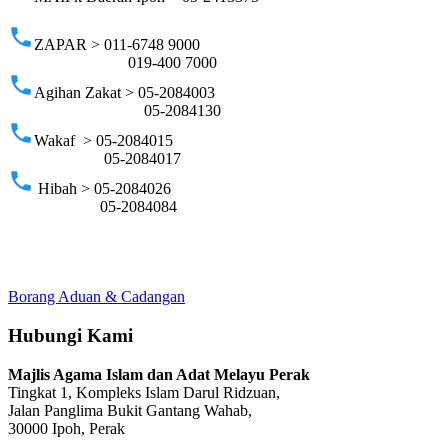
phone
ZAPAR > 011-6748 9000
019-400 7000
phone
Agihan Zakat > 05-2084003
05-2084130
phone
Wakaf > 05-2084015
05-2084017
phone
Hibah > 05-2084026
05-2084084
Borang Aduan & Cadangan
Hubungi Kami
Majlis Agama Islam dan Adat Melayu Perak
Tingkat 1, Kompleks Islam Darul Ridzuan,
Jalan Panglima Bukit Gantang Wahab,
30000 Ipoh, Perak