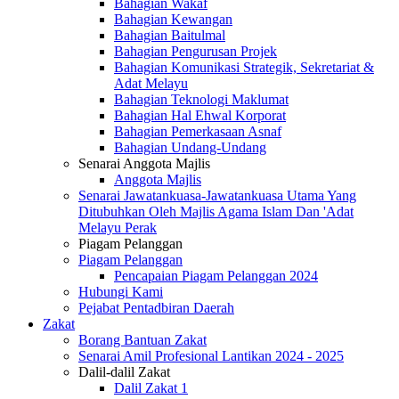
Bahagian Wakaf
Bahagian Kewangan
Bahagian Baitulmal
Bahagian Pengurusan Projek
Bahagian Komunikasi Strategik, Sekretariat &
Adat Melayu
Bahagian Teknologi Maklumat
Bahagian Hal Ehwal Korporat
Bahagian Pemerkasaan Asnaf
Bahagian Undang-Undang
Senarai Anggota Majlis
Anggota Majlis
Senarai Jawatankuasa-Jawatankuasa Utama Yang
Ditubuhkan Oleh Majlis Agama Islam Dan 'Adat
Melayu Perak
Piagam Pelanggan
Piagam Pelanggan
Pencapaian Piagam Pelanggan 2024
Hubungi Kami
Pejabat Pentadbiran Daerah
Zakat
Borang Bantuan Zakat
Senarai Amil Profesional Lantikan 2024 - 2025
Dalil-dalil Zakat
Dalil Zakat 1