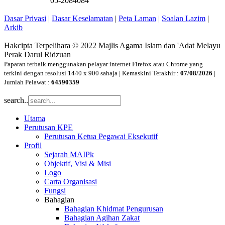
05-2084084
Dasar Privasi
|
Dasar Keselamatan
|
Peta Laman
|
Soalan Lazim
|
Arkib
Hakcipta Terpelihara © 2022 Majlis Agama Islam dan 'Adat Melayu
Perak Darul Ridzuan
Paparan terbaik menggunakan pelayar internet Firefox atau Chrome yang
terkini dengan resolusi 1440 x 900 sahaja | Kemaskini Terakhir :
07/08/2026
|
Jumlah Pelawat :
64590359
search..
Utama
Perutusan KPE
Perutusan Ketua Pegawai Eksekutif
Profil
Sejarah MAIPk
Objektif, Visi & Misi
Logo
Carta Organisasi
Fungsi
Bahagian
Bahagian Khidmat Pengurusan
Bahagian Agihan Zakat