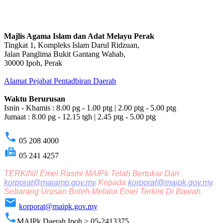
Majlis Agama Islam dan Adat Melayu Perak
Tingkat 1, Kompleks Islam Darul Ridzuan,
Jalan Panglima Bukit Gantang Wahab,
30000 Ipoh, Perak
Alamat Pejabat Pentadbiran Daerah
Waktu Berurusan
Isnin - Khamis : 8.00 pg - 1.00 ptg | 2.00 ptg - 5.00 ptg
Jumaat : 8.00 pg - 12.15 tgh | 2.45 ptg - 5.00 ptg
phone
05 208 4000
fax
05 241 4257
TERKINI! Emel Rasmi MAIPk Telah Bertukar Dari
korporat@maiamp.gov.my
Kepada
korporat@maipk.gov.my
.
Sebarang Urusan Boleh Melalui Emel Terkini Di Bawah.
email
korporat@maipk.gov.my
phone
MAIPk Daerah Ipoh > 05-2413375