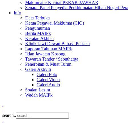
Maklumat e-Khairat PERAK JAWHAR
Senarai Panel Penyedia Perkhidmatan Hibah Negeri Per
Info
Data Terbuka
Ketua Pegawai Maklumat (CIO)
Pengumuman
Berita MAIPk
Keratan Akhbar
Klinik Jawi Dewan Bahasa Pustaka
Laporan Tahunan MAIPk
Iklan Jawatan Kosong
Tawaran Tender / Sebutharga
Penerbitan & Muat Turun
Galeri Aktiviti
Galeri Foto
Galeri Video
Galeri Audio
Soalan Lazim
Wadah MAIPk
.
.
search..
.