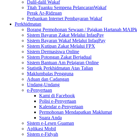
Dalil-dalil Wakaf
Titah Tuanku Sempena PelancaranWakaf
Perak Ar-Ridzuan
Perbankan Internet Pembayaran Wakaf
Perkhidmatan
Borang Permohonan Sewaan / Pajakan Hartanah MAIP
Sistem Bayaran Zakat Melalui InfaqPay
Sistem Bayaran Wakaf Melalui InfaqPay
Sistem Kutipan Zakat Melalui FPX
Sistem Dermasiswa Online
Sistem Potongan Zakat Berjadual
Sistem Bantuan Am Pelajaran Online
Statistik Perkhidmatan Atas Talian
Maklumbalas Pengguna
Aduan dan Cadangan
Undang-Undang
e-Penyertaan
Kami di Facebook
Polisi e-Penyertaan
Kalendar e-Penyertaan
Permohonan Mendapatkan Maklumat
Suara Anda
Sistem e-Lesen Guaman
Aplikasi Mobil
Sistem e-Fidyah