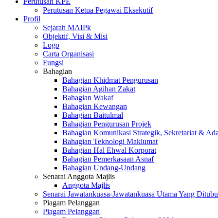
Perutusan KPE
Perutusan Ketua Pegawai Eksekutif
Profil
Sejarah MAIPk
Objektif, Visi & Misi
Logo
Carta Organisasi
Fungsi
Bahagian
Bahagian Khidmat Pengurusan
Bahagian Agihan Zakat
Bahagian Wakaf
Bahagian Kewangan
Bahagian Baitulmal
Bahagian Pengurusan Projek
Bahagian Komunikasi Strategik, Sekretariat & Ad
Bahagian Teknologi Maklumat
Bahagian Hal Ehwal Korporat
Bahagian Pemerkasaan Asnaf
Bahagian Undang-Undang
Senarai Anggota Majlis
Anggota Majlis
Senarai Jawatankuasa-Jawatankuasa Utama Yang Ditubu
Piagam Pelanggan
Piagam Pelanggan