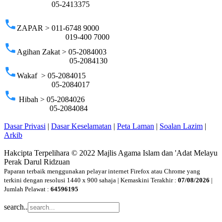
05-2413375
phone
ZAPAR > 011-6748 9000
019-400 7000
phone
Agihan Zakat > 05-2084003
05-2084130
phone
Wakaf > 05-2084015
05-2084017
phone
Hibah > 05-2084026
05-2084084
Dasar Privasi
|
Dasar Keselamatan
|
Peta Laman
|
Soalan Lazim
|
Arkib
Hakcipta Terpelihara © 2022 Majlis Agama Islam dan 'Adat Melayu
Perak Darul Ridzuan
Paparan terbaik menggunakan pelayar internet Firefox atau Chrome yang
terkini dengan resolusi 1440 x 900 sahaja | Kemaskini Terakhir :
07/08/2026
|
Jumlah Pelawat :
64596195
search..