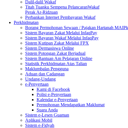
Dalil-dalil Wakaf
Titah Tuanku Sempena PelancaranWakaf
Perak Ar-Ridzuan
Perbankan Internet Pembayaran Wakaf
Perkhidmatan
Borang Permohonan Sewaan / Pajakan Hartanah MAIP
Sistem Bayaran Zakat Melalui InfaqPay
Sistem Bayaran Wakaf Melalui InfaqPay
Sistem Kutipan Zakat Melalui FPX
Sistem Dermasiswa Online
Sistem Potongan Zakat Berjadual
Sistem Bantuan Am Pelajaran Online
Statistik Perkhidmatan Atas Talian
Maklumbalas Pengguna
Aduan dan Cadangan
Undang-Undang
e-Penyertaan
Kami di Facebook
Polisi e-Penyertaan
Kalendar e-Penyertaan
Permohonan Mendapatkan Maklumat
Suara Anda
Sistem e-Lesen Guaman
Aplikasi Mobil
Sistem e-Fidyah