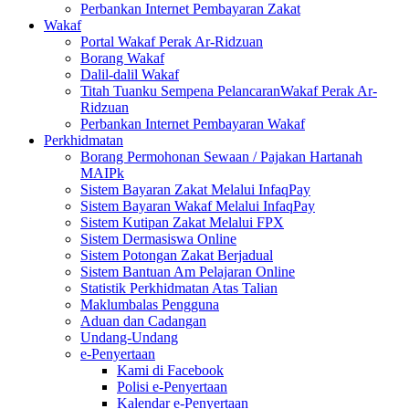
Perbankan Internet Pembayaran Zakat
Wakaf
Portal Wakaf Perak Ar-Ridzuan
Borang Wakaf
Dalil-dalil Wakaf
Titah Tuanku Sempena PelancaranWakaf Perak Ar-
Ridzuan
Perbankan Internet Pembayaran Wakaf
Perkhidmatan
Borang Permohonan Sewaan / Pajakan Hartanah
MAIPk
Sistem Bayaran Zakat Melalui InfaqPay
Sistem Bayaran Wakaf Melalui InfaqPay
Sistem Kutipan Zakat Melalui FPX
Sistem Dermasiswa Online
Sistem Potongan Zakat Berjadual
Sistem Bantuan Am Pelajaran Online
Statistik Perkhidmatan Atas Talian
Maklumbalas Pengguna
Aduan dan Cadangan
Undang-Undang
e-Penyertaan
Kami di Facebook
Polisi e-Penyertaan
Kalendar e-Penyertaan