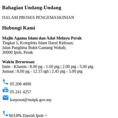
Bahagian Undang-Undang
DALAM PROSES PENGEMASKINIAN
Hubungi Kami
Majlis Agama Islam dan Adat Melayu Perak
Tingkat 1, Kompleks Islam Darul Ridzuan,
Jalan Panglima Bukit Gantang Wahab,
30000 Ipoh, Perak
Waktu Berurusan
Isnin - Khamis : 8.00 pg - 1.00 ptg | 2.00 ptg - 5.00 ptg
Jumaat : 8.00 pg - 12.15 tgh | 2.45 ptg - 5.00 ptg
phone
05 208 4000
fax
05 241 4257
email
korporat@maipk.gov.my
p
phone
MAIPk Daerah Ipoh >