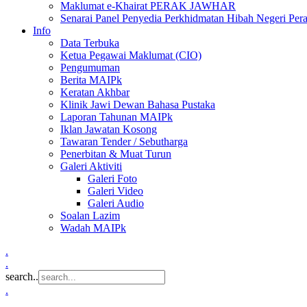
Maklumat e-Khairat PERAK JAWHAR
Senarai Panel Penyedia Perkhidmatan Hibah Negeri Per
Info
Data Terbuka
Ketua Pegawai Maklumat (CIO)
Pengumuman
Berita MAIPk
Keratan Akhbar
Klinik Jawi Dewan Bahasa Pustaka
Laporan Tahunan MAIPk
Iklan Jawatan Kosong
Tawaran Tender / Sebutharga
Penerbitan & Muat Turun
Galeri Aktiviti
Galeri Foto
Galeri Video
Galeri Audio
Soalan Lazim
Wadah MAIPk
.
.
search..
.