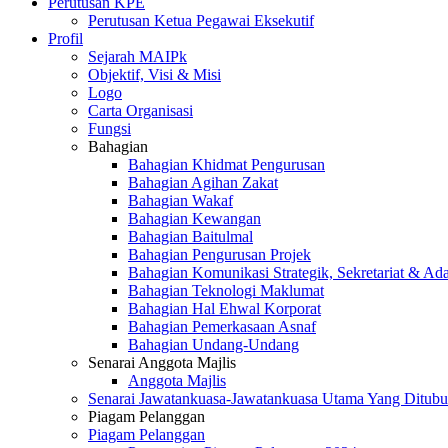
Perutusan KPE
Perutusan Ketua Pegawai Eksekutif
Profil
Sejarah MAIPk
Objektif, Visi & Misi
Logo
Carta Organisasi
Fungsi
Bahagian
Bahagian Khidmat Pengurusan
Bahagian Agihan Zakat
Bahagian Wakaf
Bahagian Kewangan
Bahagian Baitulmal
Bahagian Pengurusan Projek
Bahagian Komunikasi Strategik, Sekretariat & Ad
Bahagian Teknologi Maklumat
Bahagian Hal Ehwal Korporat
Bahagian Pemerkasaan Asnaf
Bahagian Undang-Undang
Senarai Anggota Majlis
Anggota Majlis
Senarai Jawatankuasa-Jawatankuasa Utama Yang Ditubu
Piagam Pelanggan
Piagam Pelanggan