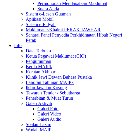
Permohonan Mendapatkan Maklumat
Suara Anda
Sistem e-Lesen Guaman
Aplikasi Mobil
Sistem e-Fidyah
Maklumat e-Khairat PERAK JAWHAR
Senarai Panel Penyedia Perkhidmatan Hibah Negeri
Perak
Info
Data Terbuka
Ketua Pegawai Maklumat (CIO)
Pengumuman
Berita MAIPk
Keratan Akhbar
Klinik Jawi Dewan Bahasa Pustaka
Laporan Tahunan MAIPk
Iklan Jawatan Kosong
Tawaran Tender / Sebutharga
Penerbitan & Muat Turun
Galeri Aktiviti
Galeri Foto
Galeri Video
Galeri Audio
Soalan Lazim
Wadah MAIPk