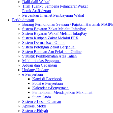
Dalil-dalil Wakaf
Titah Tuanku Sempena PelancaranWakaf
Perak Ar-Ridzuan
Perbankan Internet Pembayaran Wakaf
Perkhidmatan
Borang Permohonan Sewaan / Pajakan Hartanah MAIP
Sistem Bayaran Zakat Melalui InfaqPay
Sistem Bayaran Wakaf Melalui InfaqPay
Sistem Kutipan Zakat Melalui FPX
Sistem Dermasiswa Online
Sistem Potongan Zakat Berjadual
Sistem Bantuan Am Pelajaran Online
Statistik Perkhidmatan Atas Talian
Maklumbalas Pengguna
Aduan dan Cadangan
Undang-Undang
e-Penyertaan
Kami di Facebook
Polisi e-Penyertaan
Kalendar e-Penyertaan
Permohonan Mendapatkan Maklumat
Suara Anda
Sistem e-Lesen Guaman
Aplikasi Mobil
Sistem e-Fidyah