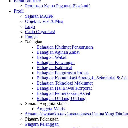
Perutusan KPE
Perutusan Ketua Pegawai Eksekutif
Profil
Sejarah MAIPk
Objektif, Visi & Misi
Logo
Carta Organisasi
Fungsi
Bahagian
Bahagian Khidmat Pengurusan
Bahagian Agihan Zakat
Bahagian Wakaf
Bahagian Kewangan
Bahagian Baitulmal
Bahagian Pengurusan Projek
Bahagian Komunikasi Strategik, Sekretariat & Ad
Bahagian Teknologi Maklumat
Bahagian Hal Ehwal Korporat
Bahagian Pemerkasaan Asnaf
Bahagian Undang-Undang
Senarai Anggota Majlis
Anggota Majlis
Senarai Jawatankuasa-Jawatankuasa Utama Yang Ditubu
Piagam Pelanggan
Piagam Pelanggan