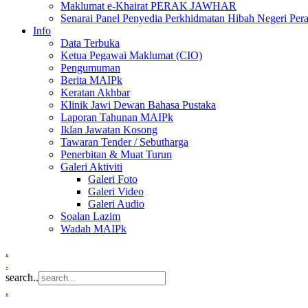
Maklumat e-Khairat PERAK JAWHAR
Senarai Panel Penyedia Perkhidmatan Hibah Negeri Per
Info
Data Terbuka
Ketua Pegawai Maklumat (CIO)
Pengumuman
Berita MAIPk
Keratan Akhbar
Klinik Jawi Dewan Bahasa Pustaka
Laporan Tahunan MAIPk
Iklan Jawatan Kosong
Tawaran Tender / Sebutharga
Penerbitan & Muat Turun
Galeri Aktiviti
Galeri Foto
Galeri Video
Galeri Audio
Soalan Lazim
Wadah MAIPk
.
.
search..
.