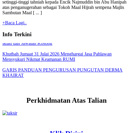
setinggi-tinggi tahniah kepada Encik Najmuddin bin Abu Hanipah
atas penganugerahan sebagai Tokoh Maal Hijrah sempena Majlis
Tawaran Tender / Sebutharga - Kenyataan Tawaran
Sambutan Maal [ ... ]
+Baca Lagi..
TARIKH PEMBAYARAN BANTUAN BULANAN MAIPk
2026
Info Terkini
Iklan dan Jawatan Kosong
Khutbah Jumaat 31 Julai 2026 Menghargai Jasa Pahlawan
Mensyukuri Nikmat Keamanan RUMI
GARIS PANDUAN PENGURUSAN PUNGUTAN DERMA
KHAIRAT
Perkhidmatan Atas Talian