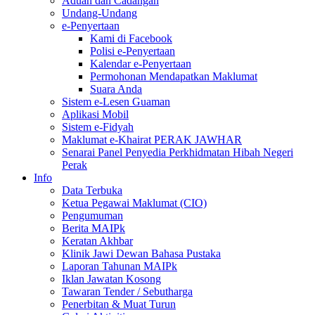
Aduan dan Cadangan
Undang-Undang
e-Penyertaan
Kami di Facebook
Polisi e-Penyertaan
Kalendar e-Penyertaan
Permohonan Mendapatkan Maklumat
Suara Anda
Sistem e-Lesen Guaman
Aplikasi Mobil
Sistem e-Fidyah
Maklumat e-Khairat PERAK JAWHAR
Senarai Panel Penyedia Perkhidmatan Hibah Negeri
Perak
Info
Data Terbuka
Ketua Pegawai Maklumat (CIO)
Pengumuman
Berita MAIPk
Keratan Akhbar
Klinik Jawi Dewan Bahasa Pustaka
Laporan Tahunan MAIPk
Iklan Jawatan Kosong
Tawaran Tender / Sebutharga
Penerbitan & Muat Turun