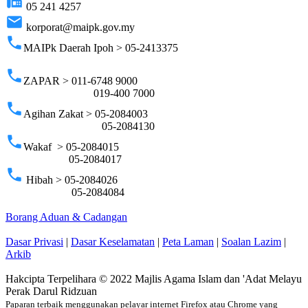
fax
05 241 4257
email
korporat@maipk.gov.my
phone
MAIPk Daerah Ipoh > 05-2413375
phone
ZAPAR > 011-6748 9000
019-400 7000
phone
Agihan Zakat > 05-2084003
05-2084130
phone
Wakaf > 05-2084015
05-2084017
phone
Hibah > 05-2084026
05-2084084
Borang Aduan & Cadangan
Dasar Privasi
|
Dasar Keselamatan
|
Peta Laman
|
Soalan Lazim
|
Arkib
Hakcipta Terpelihara © 2022 Majlis Agama Islam dan 'Adat Melayu
Perak Darul Ridzuan
Paparan terbaik menggunakan pelayar internet Firefox atau Chrome yang