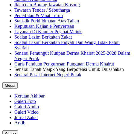
Iklan dan Borang Jawatan Kosong
Tawaran Tender / Sebutharga
Penerbitan & Muat Turun
Statistik Perkhidmatan Atas Talian
Keputusan Kajian e-Penyertaan
Layanan Di Kaunter Pejabat Maipk
Soalan Lazim Berkaitan Zakat
Soalan Lazim Berkaitan Fidyah Dan Wang Tidak Patuh
Syariah
Senarai Pemungut Kutipan Derma Khairat 2025-2028 Dalam
Negeri Perak
Garis Panduan Pengurusan Pungutan Derma Khairat
Senarai Tanah Maipk Yang Berpotensi Untuk Diusahakan
Senarai Pusat Internet Negeri Perak
Media
Keratan Akhbar
Galeri Foto
Galeri Audio
Galeri Video
Jurnal Zakat
Arkib
Warga