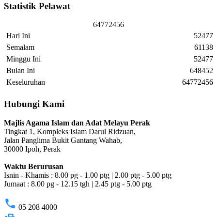
Statistik Pelawat
6
4
7
7
2
4
5
6
Hari Ini
52477
Semalam
61138
Minggu Ini
52477
Bulan Ini
648452
Keseluruhan
64772456
Hubungi Kami
Majlis Agama Islam dan Adat Melayu Perak
Tingkat 1, Kompleks Islam Darul Ridzuan,
Jalan Panglima Bukit Gantang Wahab,
30000 Ipoh, Perak
Waktu Berurusan
Isnin - Khamis : 8.00 pg - 1.00 ptg | 2.00 ptg - 5.00 ptg
Jumaat : 8.00 pg - 12.15 tgh | 2.45 ptg - 5.00 ptg
phone
05 208 4000