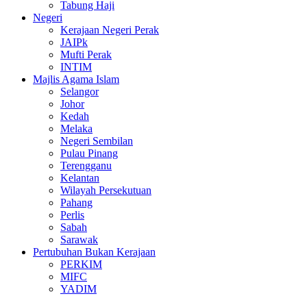
Tabung Haji
Negeri
Kerajaan Negeri Perak
JAIPk
Mufti Perak
INTIM
Majlis Agama Islam
Selangor
Johor
Kedah
Melaka
Negeri Sembilan
Pulau Pinang
Terengganu
Kelantan
Wilayah Persekutuan
Pahang
Perlis
Sabah
Sarawak
Pertubuhan Bukan Kerajaan
PERKIM
MIFC
YADIM