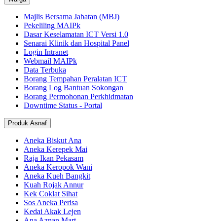
Majlis Bersama Jabatan (MBJ)
Pekeliling MAIPk
Dasar Keselamatan ICT Versi 1.0
Senarai Klinik dan Hospital Panel
Login Intranet
Webmail MAIPk
Data Terbuka
Borang Tempahan Peralatan ICT
Borang Log Bantuan Sokongan
Borang Permohonan Perkhidmatan
Downtime Status - Portal
Produk Asnaf
Aneka Biskut Ana
Aneka Kerepek Mai
Raja Ikan Pekasam
Aneka Keropok Wani
Aneka Kueh Bangkit
Kuah Rojak Annur
Kek Coklat Sihat
Sos Aneka Perisa
Kedai Akak Lejen
Ana Aznan Mart