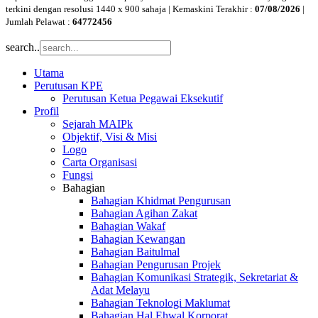
terkini dengan resolusi 1440 x 900 sahaja | Kemaskini Terakhir :
07/08/2026
|
Jumlah Pelawat :
64772456
search..
Utama
Perutusan KPE
Perutusan Ketua Pegawai Eksekutif
Profil
Sejarah MAIPk
Objektif, Visi & Misi
Logo
Carta Organisasi
Fungsi
Bahagian
Bahagian Khidmat Pengurusan
Bahagian Agihan Zakat
Bahagian Wakaf
Bahagian Kewangan
Bahagian Baitulmal
Bahagian Pengurusan Projek
Bahagian Komunikasi Strategik, Sekretariat &
Adat Melayu
Bahagian Teknologi Maklumat
Bahagian Hal Ehwal Korporat