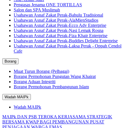
Pengasas Jenama ONE TORTILLAS
Salon dan SPA Muslimah
Usahawan Asnaf Zakat Perak-Bahulu Tradisional
Usahawan Asnaf Zakat Perak-AlaMienStudios
Usahawan Asnaf Zakat Perak-Ecco Adv Enterprise
Usahawan Asnaf Zakat Perak-Nasi Lemak Rosna
Usahawan Asnaf Zakat Perak-Fiza Khair Enterprise
Usahawan Asnaf Zakat Perak-Buddies Delight Enterprise
Usahawan Asnaf Zakat Perak-Laksa Perak - Oppah Cendol
Cafe
Borang
Muat Turun Borang (Pelbagai)
Borang Permohonan Pungutan Wang Khairat
Borang Aduan Integriti
Borang Permohonan Pembangunan Islam
Wadah MAIPk
Wadah MAIPk
MAIPk DAN PSB TEROKA KERJASAMA STRATEGIK
BERSAMA KWAP BAGI PEMBANGUNAN PUSAT
PENJAGAAN WARGA EMAS