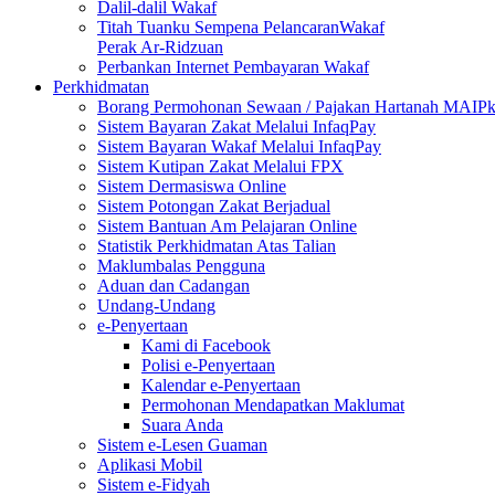
Dalil-dalil Wakaf
Titah Tuanku Sempena PelancaranWakaf
Perak Ar-Ridzuan
Perbankan Internet Pembayaran Wakaf
Perkhidmatan
Borang Permohonan Sewaan / Pajakan Hartanah MAIP
Sistem Bayaran Zakat Melalui InfaqPay
Sistem Bayaran Wakaf Melalui InfaqPay
Sistem Kutipan Zakat Melalui FPX
Sistem Dermasiswa Online
Sistem Potongan Zakat Berjadual
Sistem Bantuan Am Pelajaran Online
Statistik Perkhidmatan Atas Talian
Maklumbalas Pengguna
Aduan dan Cadangan
Undang-Undang
e-Penyertaan
Kami di Facebook
Polisi e-Penyertaan
Kalendar e-Penyertaan
Permohonan Mendapatkan Maklumat
Suara Anda
Sistem e-Lesen Guaman
Aplikasi Mobil
Sistem e-Fidyah