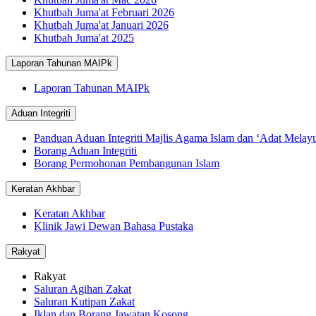
Khutbah Juma'at Februari 2026
Khutbah Juma'at Januari 2026
Khutbah Juma'at 2025
Laporan Tahunan MAIPk
Laporan Tahunan MAIPk
Aduan Integriti
Panduan Aduan Integriti Majlis Agama Islam dan ‘Adat Mela
Borang Aduan Integriti
Borang Permohonan Pembangunan Islam
Keratan Akhbar
Keratan Akhbar
Klinik Jawi Dewan Bahasa Pustaka
Rakyat
Rakyat
Saluran Agihan Zakat
Saluran Kutipan Zakat
Iklan dan Borang Jawatan Kosong