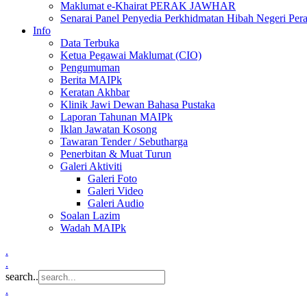
Maklumat e-Khairat PERAK JAWHAR
Senarai Panel Penyedia Perkhidmatan Hibah Negeri Per
Info
Data Terbuka
Ketua Pegawai Maklumat (CIO)
Pengumuman
Berita MAIPk
Keratan Akhbar
Klinik Jawi Dewan Bahasa Pustaka
Laporan Tahunan MAIPk
Iklan Jawatan Kosong
Tawaran Tender / Sebutharga
Penerbitan & Muat Turun
Galeri Aktiviti
Galeri Foto
Galeri Video
Galeri Audio
Soalan Lazim
Wadah MAIPk
.
.
search..
.