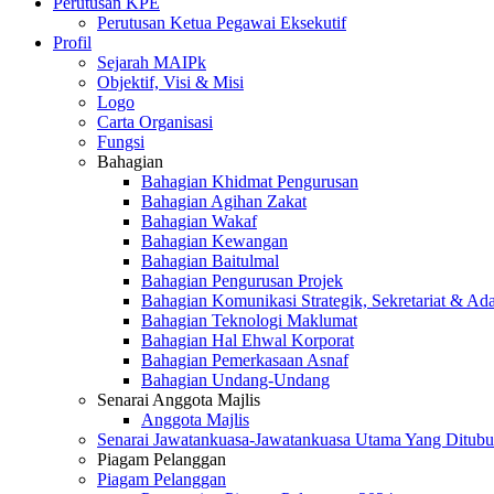
Perutusan KPE
Perutusan Ketua Pegawai Eksekutif
Profil
Sejarah MAIPk
Objektif, Visi & Misi
Logo
Carta Organisasi
Fungsi
Bahagian
Bahagian Khidmat Pengurusan
Bahagian Agihan Zakat
Bahagian Wakaf
Bahagian Kewangan
Bahagian Baitulmal
Bahagian Pengurusan Projek
Bahagian Komunikasi Strategik, Sekretariat & Ad
Bahagian Teknologi Maklumat
Bahagian Hal Ehwal Korporat
Bahagian Pemerkasaan Asnaf
Bahagian Undang-Undang
Senarai Anggota Majlis
Anggota Majlis
Senarai Jawatankuasa-Jawatankuasa Utama Yang Ditubu
Piagam Pelanggan
Piagam Pelanggan